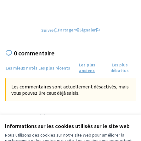
Partager
Signaler
Suivre
0 commentaire
Les plus
Les plus
Les mieux notés
Les plus récents
anciens
débattus
Les commentaires sont actuellement désactivés, mais
vous pouvez lire ceux déjà saisis.
Référence : tours-PROP-2023-04-880
Numéro de version 1
(sur 1)
voir les autres versions
Informations sur les cookies utilisés sur le site web
Vérifiez l'empreinte numérique
Nous utilisons des cookies sur notre site Web pour améliorer la
performance et les contenus du site. Les cookies nous permettent