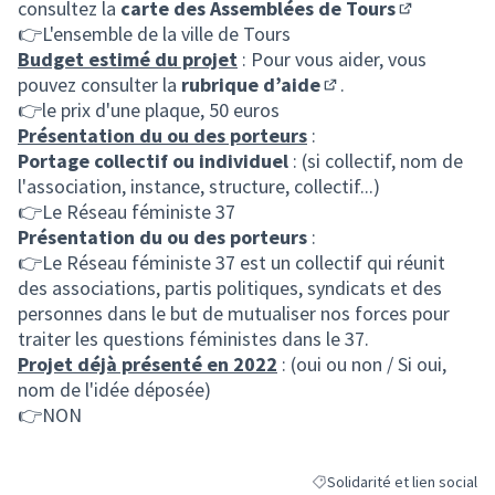
consultez la
carte des Assemblées de Tours
(S'ouvre da
👉L'ensemble de la ville de Tours
Budget estimé du projet
: Pour vous aider, vous
pouvez consulter la
rubrique d’aide
.
(S'ouvre dans un nou
👉le prix d'une plaque, 50 euros
Présentation du ou des porteurs
:
Portage collectif ou individuel
: (si collectif, nom de
l'association, instance, structure, collectif...)
👉Le Réseau féministe 37
Présentation du ou des porteurs
:
👉Le Réseau féministe 37 est un collectif qui réunit
des associations, partis politiques, syndicats et des
personnes dans le but de mutualiser nos forces pour
traiter les questions féministes dans le 37.
Projet déjà présenté en 2022
: (oui ou non / Si oui,
nom de l'idée déposée)
👉NON
Solidarité et lien social
Filtrer les résultats de la ca