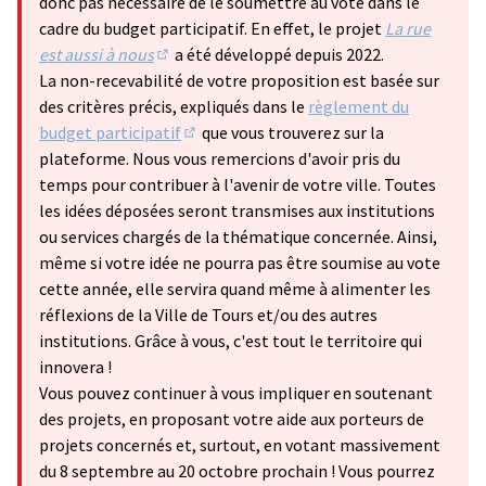
donc pas nécessaire de le soumettre au vote dans le
cadre du budget participatif. En effet, le projet
La rue
est aussi à nous
a été développé depuis 2022.
(S'ouvre dans un nouvel onglet)
La non-recevabilité de votre proposition est basée sur
des critères précis, expliqués dans le
règlement du
budget participatif
que vous trouverez sur la
(S'ouvre dans un nouvel onglet)
plateforme. Nous vous remercions d'avoir pris du
temps pour contribuer à l'avenir de votre ville. Toutes
les idées déposées seront transmises aux institutions
ou services chargés de la thématique concernée. Ainsi,
même si votre idée ne pourra pas être soumise au vote
cette année, elle servira quand même à alimenter les
réflexions de la Ville de Tours et/ou des autres
institutions. Grâce à vous, c'est tout le territoire qui
innovera !
Vous pouvez continuer à vous impliquer en soutenant
des projets, en proposant votre aide aux porteurs de
projets concernés et, surtout, en votant massivement
du 8 septembre au 20 octobre prochain ! Vous pourrez