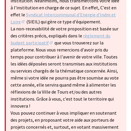
institution. Néanmoins, nous transmettons votre idée
à l'institution en charge de ce sujet. En effet, C'est en
effet le
Syndicat Intercommunal d'Energie d'Indre et
Loire
(SIEIL) qui gère ce type d'équipement.
(Lien externe)
La non-recevabilité de votre proposition est basée sur
des critères précis, expliqués dans le
règlement du
budget participatif
que vous trouverez sur la
(S'ouvre dans un nouvel onglet)
plateforme. Nous vous remercions d'avoir pris du
temps pour contribuer à l'avenir de votre ville. Toutes
les idées déposées seront transmises aux institutions
ou services chargés de la thématique concernée. Ainsi,
même si votre idée ne pourra pas être soumise au vote
cette année, elle servira quand même à alimenter les
réflexions de la Ville de Tours et/ou des autres
institutions. Grâce à vous, c'est tout le territoire qui
innovera !
Vous pouvez continuer à vous impliquer en soutenant
des projets, en proposant votre aide aux porteurs de
projets concernés et, surtout, en votant massivement