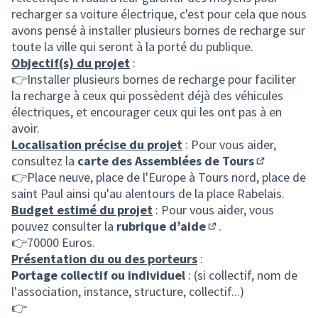
recharger sa voiture électrique, c'est pour cela que nous
avons pensé à installer plusieurs bornes de recharge sur
toute la ville qui seront à la porté du publique.
Objectif(s) du projet
:
👉Installer plusieurs bornes de recharge pour faciliter
la recharge à ceux qui possèdent déjà des véhicules
électriques, et encourager ceux qui les ont pas à en
avoir.
Localisation précise du projet
: Pour vous aider,
consultez la
carte des Assemblées de Tours
(S'ouvre da
👉Place neuve, place de l'Europe à Tours nord, place de
saint Paul ainsi qu'au alentours de la place Rabelais.
Budget estimé du projet
: Pour vous aider, vous
pouvez consulter la
rubrique d’aide
.
(S'ouvre dans un nou
👉70000 Euros.
Présentation du ou des porteurs
:
Portage collectif ou individuel
: (si collectif, nom de
l'association, instance, structure, collectif...)
👉