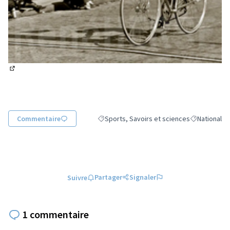
(Lien externe)
Commentaire
Sports, Savoirs et sciences
National
Filtrer les résultats de la catégorie : Sport
Filtrer les ré
Partager
Signaler
Suivre
1 commentaire