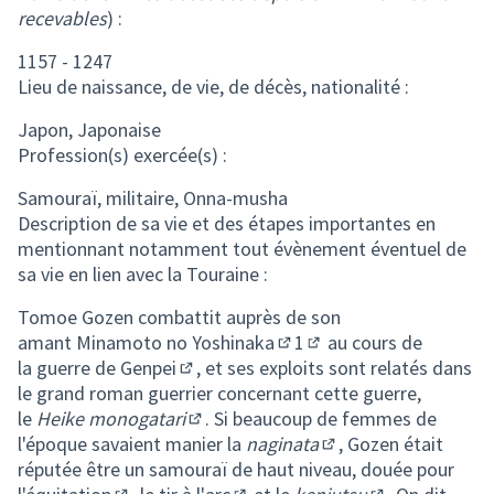
recevables
) :
1157 - 1247
Lieu de naissance, de vie, de décès, nationalité :
Japon, Japonaise
Profession(s) exercée(s) :
Samouraï, militaire, Onna-musha
Description de sa vie et des étapes importantes en
mentionnant notamment tout évènement éventuel de
sa vie en lien avec la Touraine :
Tomoe Gozen combattit auprès de son
amant
Minamoto no Yoshinaka
1
au cours de
(Lien externe)
(Lien externe)
la
guerre de Genpei
, et ses exploits sont relatés dans
(Lien externe)
le grand roman guerrier concernant cette guerre,
le
Heike monogatari
. Si beaucoup de femmes de
(Lien externe)
l'époque savaient manier la
naginata
, Gozen était
(Lien externe)
réputée être un samouraï de haut niveau, douée pour