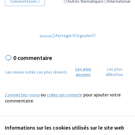
Commentaire
Autres thématiques
International
Filtrer les résultats de la catégorie : A
Filtrer les résulta
Partager
Signaler
Suivre
0 commentaire
Les plus
Les plus
Les mieux notés
Les plus récents
anciens
débattus
Connectez-vous
ou
créez un compte
pour ajouter votre
commentaire.
Référence : tours-PROP-2024-11-1618
Numéro de version 2
(sur 2)
voir les autres versions
Informations sur les cookies utilisés sur le site web
Vérifiez l'empreinte numérique