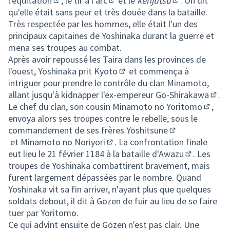
l'
équitation
, le
tir à l'arc
et le
kenjutsu
. On dit
(Lien externe)
(Lien externe)
(Lien externe)
qu'elle était sans peur et très douée dans la bataille.
Très respectée par les hommes, elle était l'un des
principaux capitaines de Yoshinaka durant la guerre et
mena ses troupes au combat.
Après avoir repoussé les Taira dans les provinces de
l'ouest, Yoshinaka prit
Kyoto
et commença à
(Lien externe)
intriguer pour prendre le contrôle du clan Minamoto,
allant jusqu'à kidnapper l'ex-empereur
Go-Shirakawa
.
(Lien
Le chef du clan, son cousin
Minamoto no Yoritomo
,
(Lien e
envoya alors ses troupes contre le rebelle, sous le
commandement de ses frères
Yoshitsune
(Lien externe)
et
Minamoto no Noriyori
. La confrontation finale
(Lien externe)
eut lieu le 21 février 1184 à la
bataille d'Awazu
. Les
(Lien extern
troupes de Yoshinaka combattirent bravement, mais
furent largement dépassées par le nombre. Quand
Yoshinaka vit sa fin arriver, n'ayant plus que quelques
soldats debout, il dit à Gozen de fuir au lieu de se faire
tuer par Yoritomo.
Ce qui advint ensuite de Gozen n'est pas clair. Une