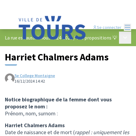
Menu
Se connecter
Menu p
La rue est aussi à nous 2024-2025
/
Vos propositions 💡
Harriet Chalmers Adams
5e College Montaigne
16/12/2024 14:42
Notice biographique de la femme dont vous
proposez le nom :
Prénom, nom, surnom :
Harriet Chalmers Adams
Date de naissance et de mort (
rappel : uniquement les