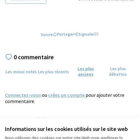
Filtrer les résultats de la catégori
Filtrer les résulta
Partager
Signaler
Suivre
0 commentaire
Les plus
Les plus
Les mieux notés
Les plus récents
anciens
débattus
Connectez-vous
ou
créez un compte
pour ajouter votre
commentaire.
Référence : tours-PROP-2024-12-1756
Numéro de version 3
(sur 3)
voir les autres versions
Informations sur les cookies utilisés sur le site web
Vérifiez l'empreinte numérique
Nous utilisons des cookies sur notre site Web pour améliorer la