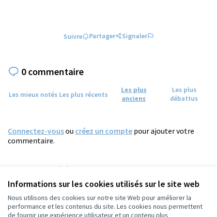
Partager
Signaler
Suivre
0 commentaire
Les plus
Les plus
Les mieux notés
Les plus récents
anciens
débattus
Connectez-vous
ou
créez un compte
pour ajouter votre
commentaire.
Référence : tours-PROP-2025-01-2071
Numéro de version 3
(sur 3)
voir les autres versions
Informations sur les cookies utilisés sur le site web
Vérifiez l'empreinte numérique
Nous utilisons des cookies sur notre site Web pour améliorer la
performance et les contenus du site. Les cookies nous permettent
de fournir une expérience utilisateur et un contenu plus
Conditions d'utilisation