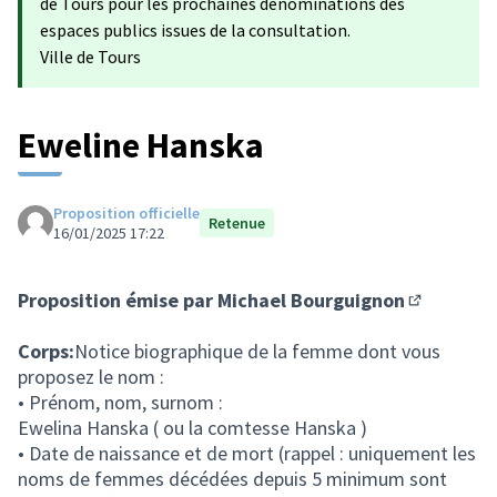
de Tours pour les prochaines dénominations des
espaces publics issues de la consultation.
Ville de Tours
Eweline Hanska
Proposition officielle
Retenue
16/01/2025 17:22
Proposition émise par
Michael Bourguignon
(S'ouvre d
Corps:
Notice biographique de la femme dont vous
proposez le nom :
• Prénom, nom, surnom :
Ewelina Hanska ( ou la comtesse Hanska )
• Date de naissance et de mort (rappel : uniquement les
noms de femmes décédées depuis 5 minimum sont