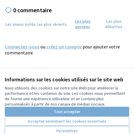
0 commentaire
Les plus
Les plus
Les mieux notés
Les plus récents
anciens
débattus
Connectez-vous
ou
créez un compte
pour ajouter votre
commentaire.
Référence : tours-PROP-2025-01-2087
Numéro de version 3
(sur 3)
voir les autres versions
Informations sur les cookies utilisés sur le site web
Vérifiez l'empreinte numérique
Nous utilisons des cookies sur notre site Web pour améliorer la
performance et les contenus du site. Les cookies nous permettent
de fournir une expérience utilisateur et un contenu plus
Conditions d'utilisation
personnalisés à partir de nos canaux de médias sociaux.
Paramètres des cookies
Tout accepter
Accepter seulement les cookies essentiels
Licence Cre
(Lien extern
Paramètres
(Lien externe)