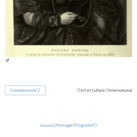
(Lien externe)
Commentaire
Art et Culture
International
Filtrer les résultats de la catégori
Filtrer les résulta
Partager
Signaler
Suivre