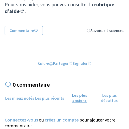
Pour vous aider, vous pouvez consulter la
rubrique
d’aide
.
(S'ouvre dans un nouvel onglet)
Commentaire
Savoirs et sciences
Filtrer les résultats de l
Partager
Signaler
Suivre
0 commentaire
Les plus
Les plus
Les mieux notés
Les plus récents
anciens
débattus
Connectez-vous
ou
créez un compte
pour ajouter votre
commentaire.