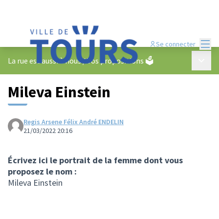
Menu
Se connecter
Menu p
La rue est aussi à nous
/
Vos propositions 🗳️
Mileva Einstein
Regis Arsene Félix André ENDELIN
21/03/2022 20:16
Écrivez ici le portrait de la femme dont vous
proposez le nom :
Mileva Einstein