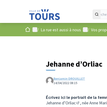
Accueil
Menu principal
Menu utilisat
/
La rue est aussi à nous
/
Vos propo
Jehanne d’Orliac
Benjamin DROUILLET
14/04/2022 08:15
Écrivez ici le portrait de la fe
Jehanne d’Orliac
, née Anne Mar
(Lien externe)