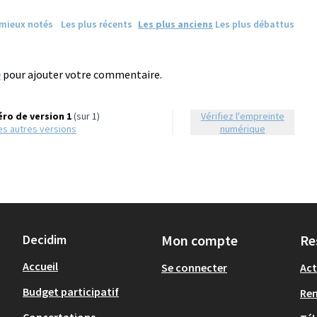
 mieux notés
Les plus récents
Les plus anciens
Les plus débattus
e
pour ajouter votre commentaire.
ro de version 1
(sur 1)
Vérifiez l'empreinte
 les autres versions
numérique
Decidim
Mon compte
Re
Accueil
Se connecter
Act
Budget participatif
Re