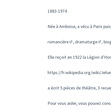
1883-1974
Née à Amboise, a vécu à Paris pui
romancière
,
dramaturge
,
bio
(Lien externe)
(Lien e
Elle reçoit en 1922 la
Légion d'Ho
https://fr.wikipedia.org/wiki/Je
a écrit 5 pièces de théâtre, 3 rec
Pour vous aider, vous pouvez cons