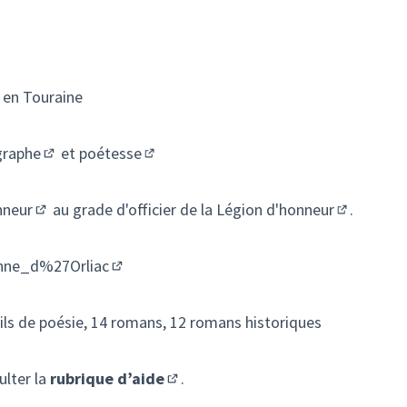
s en Touraine
graphe
et
poétesse
xterne)
(Lien externe)
(Lien externe)
nneur
au grade d'
officier de la Légion d'honneur
.
(Lien externe)
(Lien exte
hanne_d%27Orliac
(Lien externe)
ueils de poésie, 14 romans, 12 romans historiques
ulter la
rubrique d’aide
.
(S'ouvre dans un nouvel onglet)