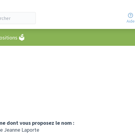
Aide
eur
sitions 🗳️
mme dont vous proposez le nom :
ie Jeanne Laporte