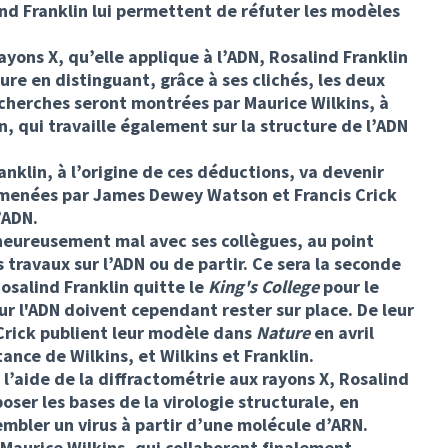
nd Franklin lui permettent de réfuter les modèles
ayons X, qu’elle applique à l’ADN, Rosalind Franklin
ure en distinguant, grâce à ses clichés, les deux
echerches seront montrées par Maurice Wilkins, à
 qui travaille également sur la structure de l’ADN
ranklin, à l’origine de ces déductions, va devenir
 menées par James Dewey Watson et Francis Crick
’ADN.
heureusement mal avec ses collègues, au point
 travaux sur l’ADN ou de partir. Ce sera la seconde
osalind Franklin quitte le
King's College
pour le
sur l'ADN doivent cependant rester sur place. De leur
Crick publient leur modèle dans
Nature
en avril
tance de Wilkins, et Wilkins et Franklin.
à l’aide de la diffractométrie aux rayons X, Rosalind
poser les bases de la virologie structurale, en
embler un virus à partir d’une molécule d’ARN.
Maurice Wilkins, qui collaborent finalement,