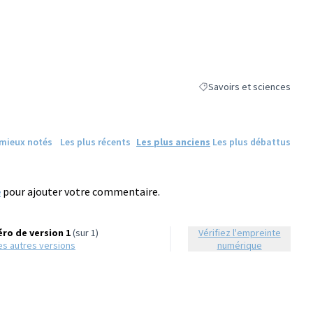
Savoirs et sciences
Filtrer les résultats de la c
 mieux notés
Les plus récents
Les plus anciens
Les plus débattus
e
pour ajouter votre commentaire.
ro de version 1
(sur 1)
Vérifiez l'empreinte
 les autres versions
numérique