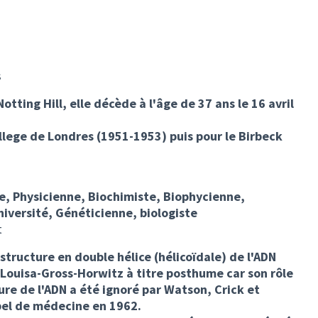
s
Notting Hill, elle décède à l'âge de 37 ans le 16 avril
College de Londres (1951-1953) puis pour le Birbeck
e, Physicienne, Biochimiste, Biophycienne,
niversité, Généticienne, biologiste
t
a structure en double hélice (hélicoïdale) de l'ADN
 Louisa-Gross-Horwitz à titre posthume car son rôle
ure de l'ADN a été ignoré par Watson, Crick et
obel de médecine en 1962.