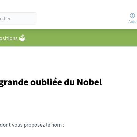
Aide
eur
sitions 🗳️
 grande oubliée du Nobel
e dont vous proposez le nom :