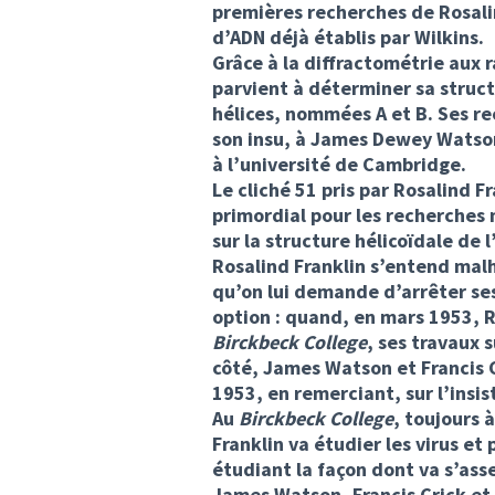
premières recherches de Rosali
d’ADN déjà établis par Wilkins.
Grâce à la diffractométrie aux r
parvient à déterminer sa struct
hélices, nommées A et B. Ses r
son insu, à James Dewey Watson,
à l’université de Cambridge.
Le cliché 51 pris par Rosalind F
primordial pour les recherches
sur la structure hélicoïdale de l
Rosalind Franklin s’entend mal
qu’on lui demande d’arrêter ses
option : quand, en mars 1953, R
Birckbeck College
, ses travaux 
côté, James Watson et Francis 
1953, en remerciant, sur l’insis
Au
Birckbeck College
, toujours 
Franklin va étudier les virus et 
étudiant la façon dont va s’ass
James Watson, Francis Crick et 