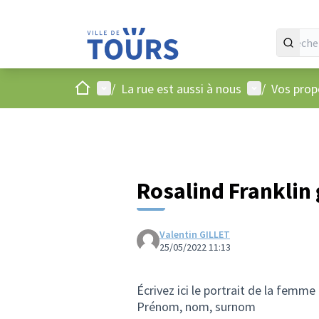
Accueil
Menu principal
Menu utilisat
/
La rue est aussi à nous
/
Vos propo
Rosalind Franklin
Valentin GILLET
25/05/2022 11:13
Écrivez ici le portrait de la femm
Prénom, nom, surnom