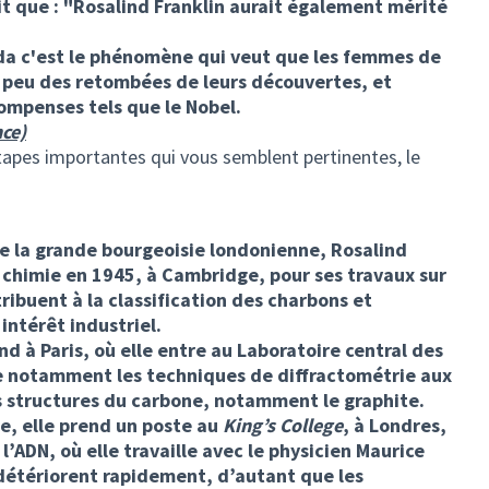
t que : "Rosalind Franklin aurait également mérité
ilda c'est le phénomène qui veut que les femmes de
s peu des retombées de leurs découvertes, et
ompenses tels que le Nobel.
nce)
étapes importantes qui vous semblent pertinentes, le
de la grande bourgeoisie londonienne, Rosalind
 chimie en 1945, à Cambridge, pour ses travaux sur
ribuent à la classification des charbons et
intérêt industriel.
end à Paris, où elle entre au Laboratoire central des
ise notamment les techniques de diffractométrie aux
es structures du carbone, notamment le graphite.
e, elle prend un poste au
King’s College
, à Londres,
 l’ADN, où elle travaille avec le physicien Maurice
e détériorent rapidement, d’autant que les