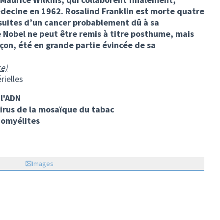
édecine en 1962. Rosalind Franklin est morte quatre
s suites d’un cancer probablement dû à sa
e Nobel ne peut être remis à titre posthume, mais
açon, été en grande partie évincée de sa
e)
rielles
 l'ADN
virus de la mosaïque du tabac
liomyélites
Images