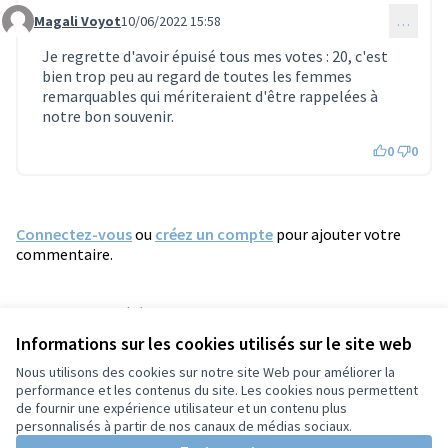
Magali Voyot
10/06/2022 15:58
…
Commentaire 811
Je regrette d'avoir épuisé tous mes votes : 20, c'est
bien trop peu au regard de toutes les femmes
remarquables qui mériteraient d'être rappelées à
notre bon souvenir.
0
0
Connectez-vous
ou
créez un compte
pour ajouter votre
commentaire.
Référence : tours-PROP-2022-05-592
Numéro de version 1
(sur 1)
voir les autres versions
Informations sur les cookies utilisés sur le site web
Vérifiez l'empreinte numérique
Nous utilisons des cookies sur notre site Web pour améliorer la
performance et les contenus du site. Les cookies nous permettent
de fournir une expérience utilisateur et un contenu plus
Conditions d'utilisation
personnalisés à partir de nos canaux de médias sociaux.
Paramètres des cookies