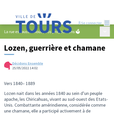
Menu
Se connecter
Menu p
La rue est aussi à nous
/
Vos propositions 🗳️
Lozen, guerrière et chamane
Décidons Ensemble
25/05/2022 14:02
Vers 1840– 1889
Lozen nait dans les années 1840 au sein d’un peuple
apache, les Chiricahuas, vivant au sud-ouest des Etats-
Unis. Combattante amérindienne, considérée comme
une chamane, elle a participé activement à de