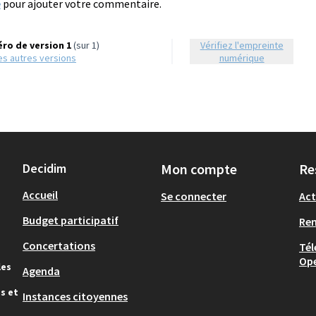
e
pour ajouter votre commentaire.
ro de version 1
(sur 1)
Vérifiez l'empreinte
 les autres versions
numérique
Decidim
Mon compte
Re
Accueil
Se connecter
Act
Budget participatif
Re
Concertations
Tél
Op
les
Agenda
s et
Instances citoyennes