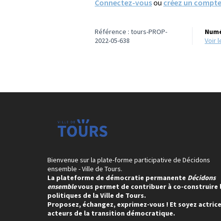
Connectez-vous
ou
créez un compt
Référence : tours-PROP-
Numé
2022-05-638
voir
Bienvenue sur la plate-forme participative de Décidons
ensemble - Ville de Tours.
La plateforme de démocratie permanente
Décidons
ensemble
vous permet de contribuer à co-construire 
politiques de la Ville de Tours.
Proposez, échangez, exprimez-vous ! Et soyez actrice
acteurs de la transition démocratique.