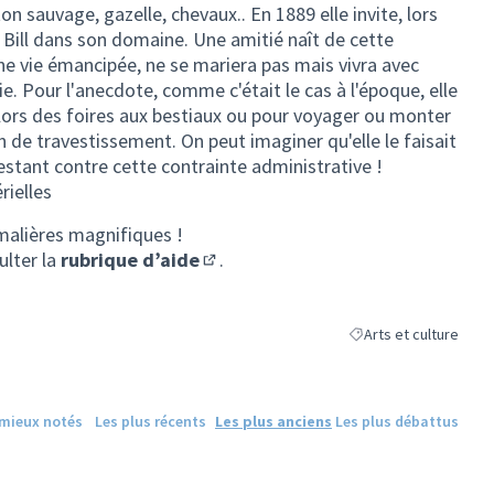
on sauvage, gazelle, chevaux.. En 1889 elle invite, lors
o Bill dans son domaine. Une amitié naît de cette
une vie émancipée, ne se mariera pas mais vivra avec
. Pour l'anecdote, comme c'était le cas à l'époque, elle
 lors des foires aux bestiaux ou pour voyager ou monter
de travestissement. On peut imaginer qu'elle le faisait
estant contre cette contrainte administrative !
rielles
malières magnifiques !
ulter la
rubrique d’aide
.
(S'ouvre dans un nouvel onglet)
Arts et culture
Filtrer les résultats de
 mieux notés
Les plus récents
Les plus anciens
Les plus débattus