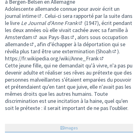
à Bergen-Belsen en Allemagne
Adolescente allemande connue pour avoir écrit un
journal intime
. Celui-ci sera rapporté par la suite dans
(Lien externe)
le livre
Le Journal d'Anne Frank
(1947), écrit pendant
(Lien externe)
les deux années où elle vivait cachée avec sa famille à
Amsterdam
aux
Pays-Bas
, alors sous
occupation
(Lien externe)
(Lien externe)
allemande
, afin d’échapper à la déportation qui se
(Lien externe)
révéla plus tard être une extermination (
Shoah
).
(Lien exter
https://fr.wikipedia.org/wiki/Anne_Frank
(Lien externe)
Cette jeune fille, qui ne demandait qu'à vivre, n'a pas pu
devenir adulte et réaliser ses rêves au prétexte que des
personnes malveillantes s'étaient emparées du pouvoir
et prétendaient qu'en tant que juive, elle n'avait pas les
mêmes droits que les autres humains. Toute
discrimination est une incitation à la haine, quel qu'en
soit le prétexte : il serait important de ne pas l'oublier.
Images