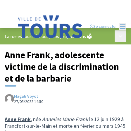
Menu
Se connecter
Menu p
La rue est aussi à nous
/
Vos propositions 🗳️
Anne Frank, adolescente
victime de la discrimination
et de la barbarie
Magali Voyot
27/05/2022 14:50
Anne Frank
, née
Annelies Marie Frank
le 12 juin 1929 à
Francfort-sur-le-Main et morte en février ou mars 1945