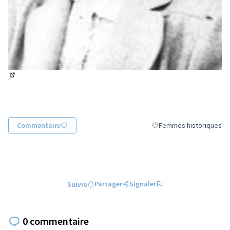
(Lien externe)
Commentaire
Femmes historiques
Filtrer les résultats de l
Partager
Signaler
Suivre
0 commentaire