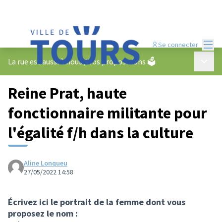
Menu
Se connecter
Menu p
La rue est aussi à nous
/
Vos propositions 🗳️
Reine Prat, haute
fonctionnaire militante pour
l'égalité f/h dans la culture
Aline Lonqueu
27/05/2022 14:58
Écrivez ici le portrait de la femme dont vous
proposez le nom :