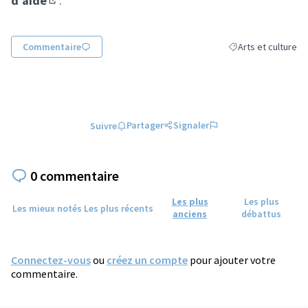
d’aide
.
(S'ouvre dans un nouvel onglet)
Commentaire
Arts et culture
Filtrer les résultats
Partager
Signaler
Suivre
0 commentaire
Les plus
Les plus
Les mieux notés
Les plus récents
anciens
débattus
Connectez-vous
ou
créez un compte
pour ajouter votre
commentaire.