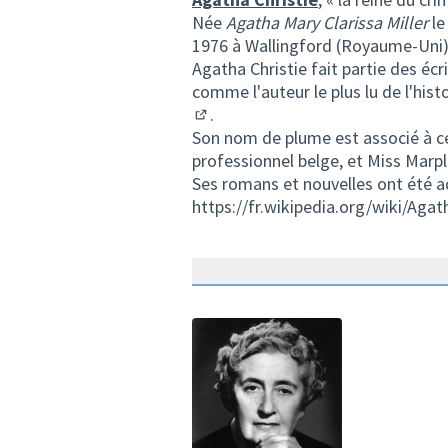
Née
Agatha Mary Clarissa Miller
le
1976 à Wallingford (Royaume-Uni
Agatha Christie fait partie des éc
comme l'auteur le plus lu de l'hist
.
(Lien externe)
Son nom de plume est associé à ce
professionnel belge, et
Miss Marpl
Ses romans et nouvelles ont été ad
https://fr.wikipedia.org/wiki/Agat