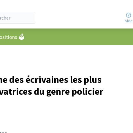
Aide
eur
sitions 🗳️
ne des écrivaines les plus
atrices du genre policier
me »