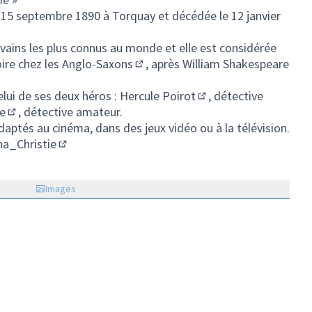
 15 septembre 1890 à Torquay et décédée le 12 janvier
)
rivains les plus connus au monde et elle est considérée
oire chez les
Anglo-Saxons
, après
William Shakespeare
(Lien externe)
lui de ses deux héros :
Hercule Poirot
, détective
(Lien externe)
e
, détective amateur.
(Lien externe)
aptés au cinéma, dans des jeux vidéo ou à la télévision.
ha_Christie
(Lien externe)
Images