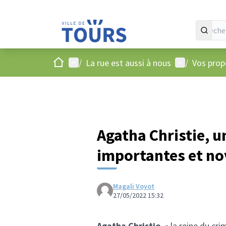
Accueil
Menu principal
Menu utilisat
/
La rue est aussi à nous
/
Vos propo
Agatha Christie, u
importantes et nov
Magali Voyot
27/05/2022 15:32
Agatha Christie
, « la reine du cri