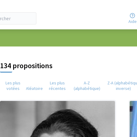
Aide
eur
134 propositions
Les plus
Les plus
A-Z
Z-A (alphabétiq
votées
Aléatoire
récentes
(alphabétique)
inverse)