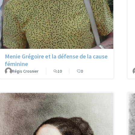
Menie Grégoire et la défense de la cause
féminine
Régis Crosnier
10
0