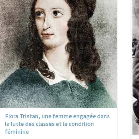
Flora Tristan, une femme engagée dans
la lutte des classes et la condition
féminine