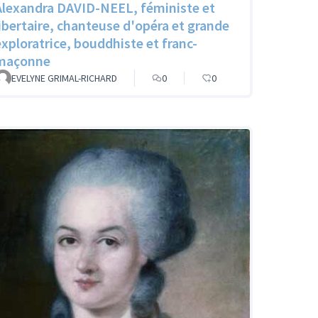
Alexandra DAVID-NEEL, féministe et
libertaire, chanteuse d'opéra et grande
exploratrice, bouddhiste et franc-
maçonne
EVELYNE GRIMAL-RICHARD
0
0