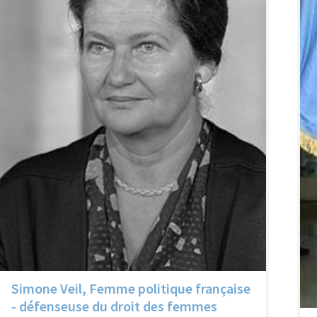
Simone Veil, Femme politique française
- défenseuse du droit des femmes