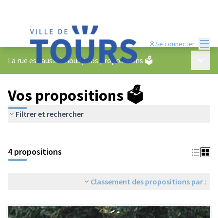
Menu
Se connecter
Menu p
La rue est aussi à nous
/
Vos propositions 🗳️
Vos propositions 🗳️
Filtrer et rechercher
4 propositions
Classement des propositions par :