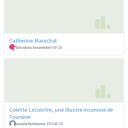
Catherine Marechal
Décidons Ensemble
0
0
Colette Lecointre, une illustre inconnue de
Touraine
osezlefeminisme 37
0
0