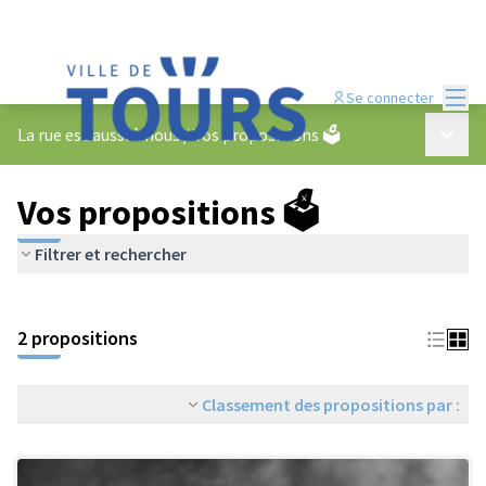
Menu
Se connecter
Menu p
La rue est aussi à nous
/
Vos propositions 🗳️
Vos propositions 🗳️
Filtrer et rechercher
2 propositions
Classement des propositions par :