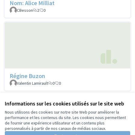
Nom: Alice Milliat
CBesson
2
0
Régine Buzon
Valentin Lamirault
0
0
Voir toutes les propositions retirées
Informations sur les cookies utilisés sur le site web
Nous utilisons des cookies sur notre site Web pour améliorer la
performance et les contenus du site. Les cookies nous permettent
de fournir une expérience utilisateur et un contenu plus
Conditions d'utilisation
personnalisés à partir de nos canaux de médias sociaux.
Paramètres des cookies