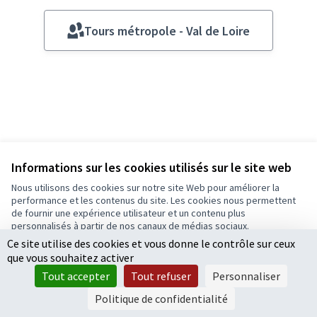
Tours métropole - Val de Loire
Informations sur les cookies utilisés sur le site web
Nous utilisons des cookies sur notre site Web pour améliorer la
performance et les contenus du site. Les cookies nous permettent
de fournir une expérience utilisateur et un contenu plus
Conditions d'utilisation
personnalisés à partir de nos canaux de médias sociaux.
Paramètres des cookies
Ce site utilise des cookies et vous donne le contrôle sur ceux
Tout accepter
que vous souhaitez activer
Accepter seulement les cookies essentiels
Tout accepter
Tout refuser
Personnaliser
Licence Cre
(Lien extern
Paramètres
(Lien externe)
Site réalisé grâce au
logiciel libre Decidim
.
Politique de confidentialité
(Lien externe)