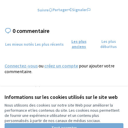
Partager
Signaler
Suivre
0 commentaire
Les plus
Les plus
Les mieux notés
Les plus récents
anciens
débattus
Connectez-vous
ou
créez un compte
pour ajouter votre
commentaire.
Référence : tours-PROP-2026-05-2533
Numéro de version 2
(sur 2)
voir les autres versions
Informations sur les cookies utilisés sur le site web
Vérifiez l'empreinte numérique
Nous utilisons des cookies sur notre site Web pour améliorer la
performance et les contenus du site. Les cookies nous permettent
de fournir une expérience utilisateur et un contenu plus
Conditions d'utilisation
personnalisés à partir de nos canaux de médias sociaux.
Paramètres des cookies
Tout accepter