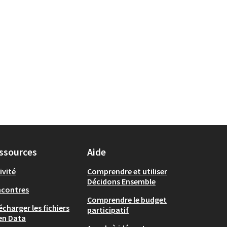
ssources
Aide
ivité
Comprendre et utiliser
Décidons Ensemble
ncontres
Comprendre le budget
écharger les fichiers
participatif
en Data