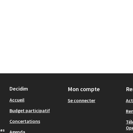
Decidim
Mon compte
Re
Accueil
Se connecter
Act
Budget participatif
Re
Concertations
Tél
Op
les
Agenda