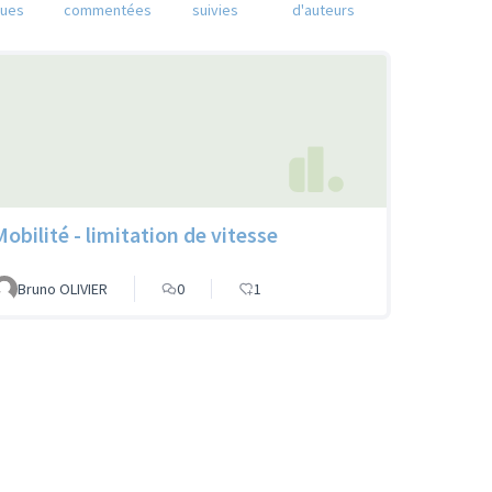
nues
commentées
suivies
d'auteurs
Mobilité - limitation de vitesse
Bruno OLIVIER
0
1