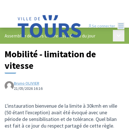
Menu
Se connecter
Menu p
Assemblée de Tours Centre-Est
/
Ordre du jour
Mobilité - limitation de
vitesse
Bruno OLIVIER
21/05/2026 16:16
L'instauration bienvenue de la limite à 30kmh en ville
(50 étant l'exception) avait été évoqué avec une
période de sensibilisation et de tolérance. Quel bilan
est fait à ce jour du respect partagé de cette règle.