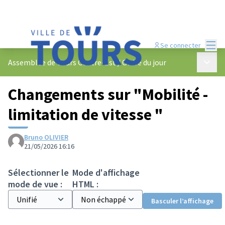
Menu
Se connecter
Menu p
Assemblée de Tours Centre-Est
/
Ordre du jour
Changements sur "Mobilité -
limitation de vitesse "
Bruno OLIVIER
21/05/2026 16:16
Sélectionner le
Mode d'affichage
mode de vue :
HTML :
Basculer l’affichage