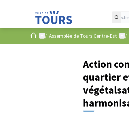
Accueil
Menu principal
Menu
/
Assemblée de Tours Centre-Est
/
Action con
quartier e
végétalsat
harmonisa