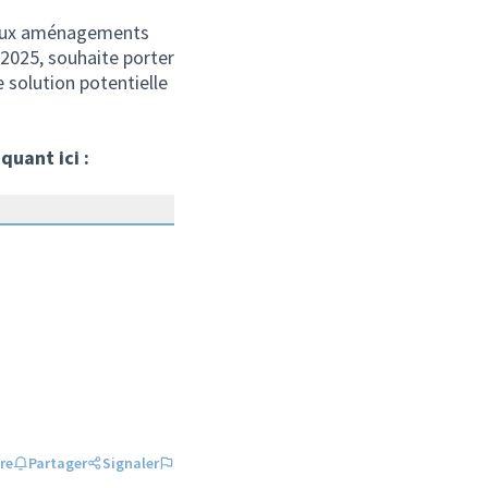
veaux aménagements
 2025, souhaite porter
 solution potentielle
quant ici :
 externe)
re
Partager
Signaler