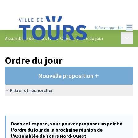
Menu
Se connecter
Menu p
Assemblée de Tours Nord-Ouest
/
Ordre du jour
Ordre du jour
Nouvelle proposition
Filtrer et rechercher
Dans cet espace, vous pouvez proposer un point à
l'ordre du jour de la prochaine réunion de
l'Assemblée de Tours Nord-Ouest.