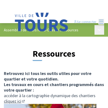
Menu
Se connecter
Menu p
Assemblée de Tours Nord-Ouest
/
Ressources
Ressources
Retrouvez ici tous les outils utiles pour votre
quartier et votre quotidien.
Les travaux en cours et chantiers programmés dans
votre quartier :
accéder à la cartographie dynamique des chantiers
cliquez ici
(Lien externe)