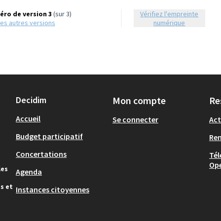
ro de version 3
(sur 3)
Vérifiez l'empreinte
r les autres versions
numérique
Decidim
Mon compte
Re
Accueil
Se connecter
Act
Budget participatif
Re
Concertations
Tél
Op
les
Agenda
s et
Instances citoyennes