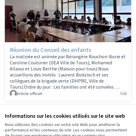
Réunion du Conseil des enfants
La matinée est animée par Bérangère Rouchon-Borie et
Caroline Couturier (DEA Ville de Tours), Mohamed
Allaoui et Louis Berthe (Maison pour tous).Nous
accueillons des invités : Laurent Bodzioch et ses
collègues de la brigade verte (DHPRE, Ville de
Tours).Ordre du jour : Les familles ont été conviées …
Article officiel
0
Informations sur les cookies utilisés sur le site web
Référence : tours-ASSE-2026-03-55
Nous utilisons des cookies sur notre site Web pour améliorer la
performance et les contenus du site. Les cookies nous permettent
de fournir une expérience utilisateur et un contenu plus
Conditions d'utilisation