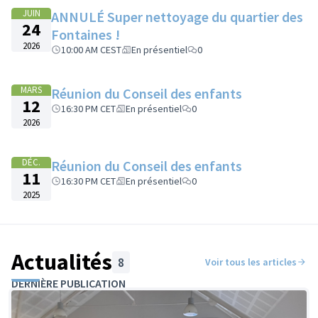
et GIRAUDOUX
, autant de garçons que de filles. Ils ont
−
JUIN
ANNULÉ Super nettoyage du quartier des
été tirés au sort sur la base du volontariat pour un
24
mandat de deux ans.
Fontaines !
2026
10:00 AM CEST
En présentiel
0
MARS
Réunion du Conseil des enfants
12
16:30 PM CET
En présentiel
0
2026
DÉC.
Réunion du Conseil des enfants
11
16:30 PM CET
En présentiel
0
2025
Actualités
8
Voir tous les articles
DERNIÈRE PUBLICATION