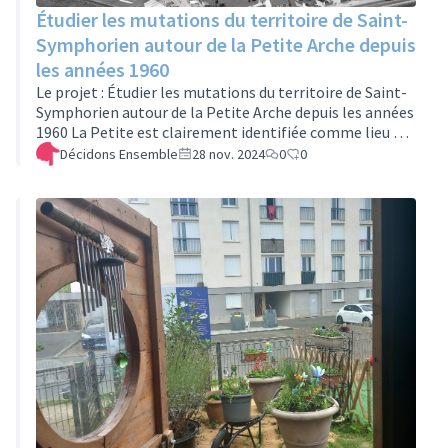
Étudier les mutations du territoire de Saint-
Symphorien autour de la Petite Arche depuis
les années 1960
Le projet : Étudier les mutations du territoire de Saint-
Symphorien autour de la Petite Arche depuis les années
1960 La Petite est clairement identifiée comme lieu de
Tours Nord. Les témoins ne manqueront pas.Il nous
Décidons Ensemble
28 nov. 2024
0
0
faut la coopération des dirigeants de la structure
commerciale actuelle de la Petite Arche. Nous venons
de leur écrire .Pour réaliser une production dans l'esprit
de celle du soixantenaire, en 2024. Elle se composerait
aussi d'une exposition, d'un film documentaire et de la
public…