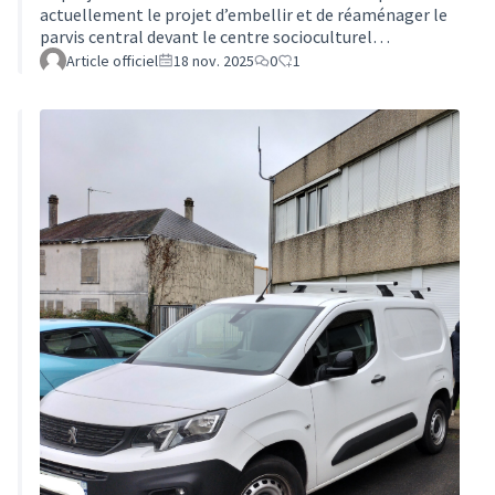
actuellement le projet d’embellir et de réaménager le
parvis central devant le centre socioculturel
Gentiana.Pour ce faire un questionnaire a été réalisé
Article officiel
18 nov. 2025
0
1
afin de recueillir l’avis du plus grand nombre.En tant
qu’habitants de Tours et fréquentant Gentiana, nous
vous invitons vivement à contribuer à cette démarche
en remplissant ce questionnaire. Le questionnaire peut
être : - soit renseigné en ligne via ce lien suivant ou le
QR Code ci-dessous…