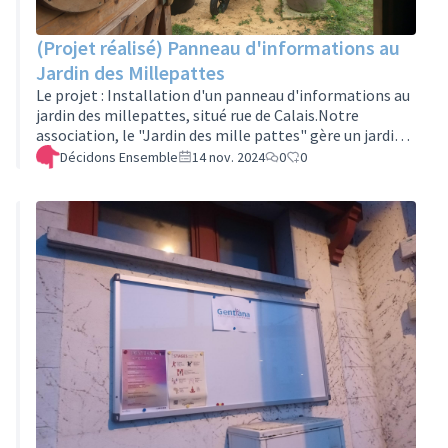
(Projet réalisé) Panneau d'informations au
Jardin des Millepattes
Le projet : Installation d'un panneau d'informations au
jardin des millepattes, situé rue de Calais.Notre
association, le "Jardin des mille pattes" gère un jardin
partagé qui se trouve rue de Calais dans le quartier
Décidons Ensemble
14 nov. 2024
0
0
Europe.Ce jardin est un lieu convivial et participatif où
nous organisons régulièrement des animations et des
ateliers à destination des parents, des enfants et de
l’ensemble des habitants du quartier.Afin de mieux
informer les habitants sur nos différentes activités,
notamment de ja…