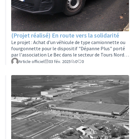
(Projet réalisé) En route vers la solidarité
Le projet : Achat d'un véhicule de type camionnette ou
fourgonnette pour le dispositif "Dépanne Plus" porté
par l'association Le Bec dans le secteur de Tours Nord
Ouest et prioritairement dans les QPV Beffroi et
Article officiel
03 fév. 2025
0
0
Tourettes. Nous intervenons auprès des locataires de
l'habitat social pour effectuer des travaux, de la remise
en état de meubles et une aide au déménagement.
Nous sollicitons l'assemblée de quartier pour un
montant entre 12000 et 18000 euros. Ce montant
concerne l'achat du véhicule, les…