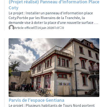
(Projet réalisé) Panneau d'information Place
Coty
Le projet : Installer un panneau d'information place
Coty.Portée par les Riverains de la Tranchée, la
demande vise à doter la place d'une nouvelle surface de
communication.Le panneau a été posé en avril 2026,
Article officiel
16 juin 2026
0
0
pour un budget de 3 460, 97€.Si vous souhaitez rejoindre
ce groupe projet, remplissez le formulaire en cliquant
ici :https://formulaires.services.tours.fr/inscription-
groupes-projet-assemblees/
Parvis de l'espace Gentiana
Le projet : Plusieurs habitants de Tours Nord portent