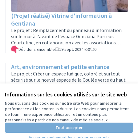
(Projet réalisé) Vitrine d'information à
Gentiana
Le projet : Remplacement du panneau d'information
sur le mur à l'avant de l'espace Gentiana.Porteur:
Courteline, en collaboration avec les associations
utilisatrices.La vitrine achetée en septembre 2025 pour
Décidons Ensemble
19 sept. 2024
0
0
450€, est posée en février 2026. Projet réalisé!Si vous
souhaitez rejoindre ce groupe projet, remplissez le
Art, environnement et petite enfance
formulaire en cliquant ici
:https://formulaires.services.tours.fr/inscription-
Le projet : Créer un espace ludique, coloré et surtout
groupes-projet-assemblees/
sécurisé sur le nouvel espace de la Coulée verte du haut
de la Tranchée. Espace dédié aux jeunes
enfants.Porteuse: Jocelyne RenéSi vous souhaitez
Décidons Ensemble
06 déc. 2023
0
0
Informations sur les cookies utilisés sur le site web
rejoindre ce groupe projet, remplissez le formulaire en
Nous utilisons des cookies sur notre site Web pour améliorer la
cliquant ici
performance et les contenus du site. Les cookies nous permettent
:https://formulaires.services.tours.fr/inscription-
de fournir une expérience utilisateur et un contenu plus
Conditions d'utilisation
groupes-projet-assemblees/
personnalisés à partir de nos canaux de médias sociaux.
Paramètres des cookies
Tout accepter
Accepter seulement les cookies essentiels