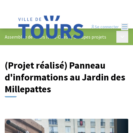
Menu
Se connecter
Menu p
Assemblée de Tours Nord-Ouest
/
Groupes projets
(Projet réalisé) Panneau
d'informations au Jardin des
Millepattes