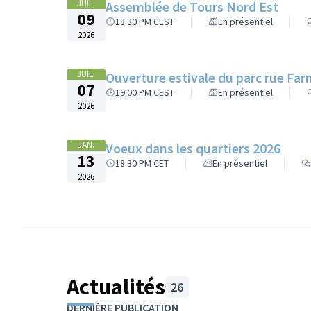
JUIL.
Assemblée de Tours Nord Est
09
18:30 PM CEST
En présentiel
2026
JUIL.
Ouverture estivale du parc rue Fa
07
19:00 PM CEST
En présentiel
2026
JAN.
Voeux dans les quartiers 2026
13
18:30 PM CET
En présentiel
2026
Actualités
26
DERNIÈRE PUBLICATION