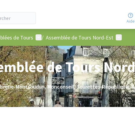
Aide
ur
Menu utilisateur
Menu uti
blées de Tours
/
Assemblée de Tours Nord-Est
emblée de Tours Nord
brerie-Montsoudun, Monconseil, Tourettes-République, S