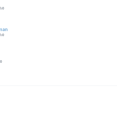
0
rman
0
0