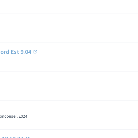
ord Est 9.04
(Lien externe)
ien externe)
onconseil 2024