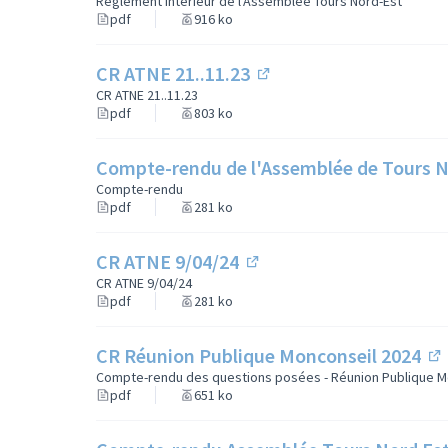
Réglement intérieur de l'Assemblée Tours Nord-Est
pdf
916 ko
CR ATNE 21..11.23
(Lien externe)
CR ATNE 21..11.23
pdf
803 ko
Compte-rendu de l'Assemblée de Tours N
Compte-rendu
pdf
281 ko
CR ATNE 9/04/24
(Lien externe)
CR ATNE 9/04/24
pdf
281 ko
CR Réunion Publique Monconseil 2024
(L
Compte-rendu des questions posées - Réunion Publique M
pdf
651 ko