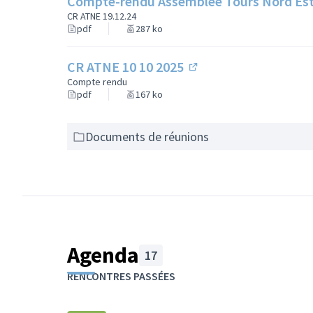
Compte-rendu Assemblée Tours Nord Est
CR ATNE 19.12.24
pdf
287 ko
CR ATNE 10 10 2025
(Lien externe)
Compte rendu
pdf
167 ko
Documents de réunions
Agenda
17
Passer la carte
L'élément suivant est une carte qui présente les élé
RENCONTRES PASSÉES
+
−