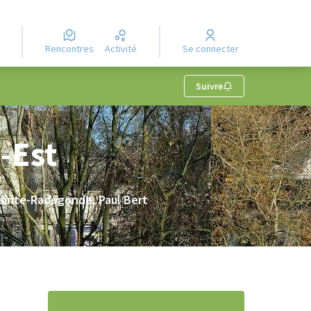
Rencontres
Activité
Se connecter
lisateur
Suivre
-Est
ainte-Radegonde, Paul Bert