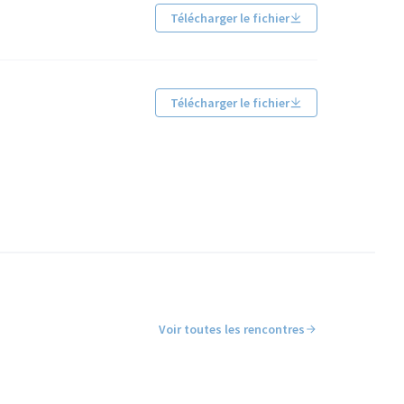
Télécharger le fichier
Télécharger le fichier
Voir toutes les rencontres
Leaflet
|
©
OpenStreetMap
contributors
utilisé avec un lecteur d'écran, mais il peut être difficile à com