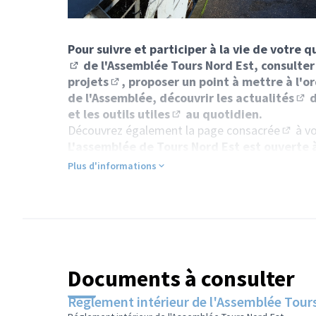
Pour suivre et participer à la vie de votre q
de l'Assemblée Tours Nord Est, consulter 
(S'ouvre dans un nouvel onglet)
projets
, proposer un point à mettre à l
'or
(S'ouvre dans un nouvel onglet)
de l'Assemblée, découvrir les
actualités
d
(S'
et les outils utiles
au quotidien.
(S'ouvre dans un nouvel ong
Découvrez également la
page consacrée
à vo
(Lien 
L'assemblée de Tours Nord Est est ouverte à
son secteur, ainsi que les associations et col
Plus d'informations
Elle est animée par une équipe d'animation coll
: les élus de quartiers, les associations, comité
présents sur le territoire. Elle est renouvelée 
volontariat. Cette équipe d’animation évolue en
groupes projet du quartier.
Documents à consulter
Réglement intérieur de l'Assemblée Tour