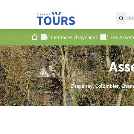
Accueil
Menu principal
Menu utilisate
/
Instances citoyennes
/
Les Assem
Ass
Chatenay, Colombier, Cham