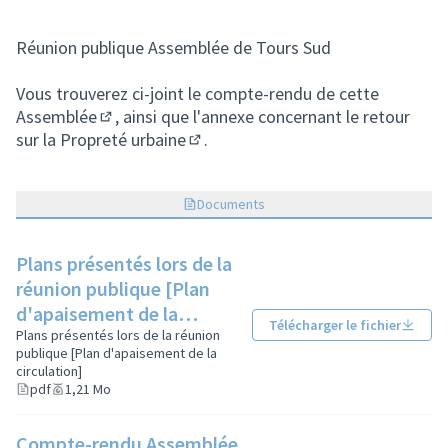
(Lien externe)
Réunion publique Assemblée de Tours Sud
Vous trouverez
ci-joint le compte-rendu de cette
Assemblée
, ainsi que l'
annexe concernant le retour
(Lien externe)
sur la Propreté urbaine
.
(Lien externe)
Documents
Plans présentés lors de la
réunion publique [Plan
d'apaisement de la
Télécharger le fichier
circulation]
Plans présentés lors de la réunion
publique [Plan d'apaisement de la
(Lien externe)
circulation]
pdf
1,21 Mo
Compte-rendu Assemblée