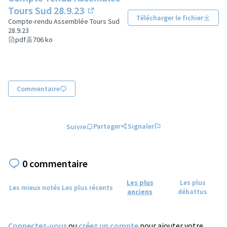
Tours Sud 28.9.23
Télécharger le fichier
(Lien externe)
Compte-rendu Assemblée Tours Sud
28.9.23
pdf
706 ko
Commentaire
Partager
Signaler
Suivre
0 commentaire
Les plus
Les plus
Les mieux notés
Les plus récents
anciens
débattus
Connectez-vous
ou
créez un compte
pour ajouter votre