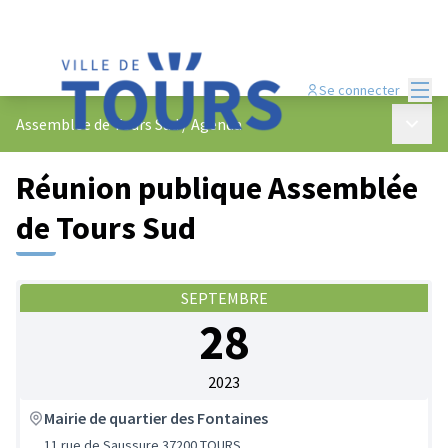
Menu
Se connecter
Menu p
Assemblée de Tours Sud
/
Agenda
Réunion publique Assemblée
de Tours Sud
SEPTEMBRE
28
2023
Mairie de quartier des Fontaines
11 rue de Saussure 37200 TOURS