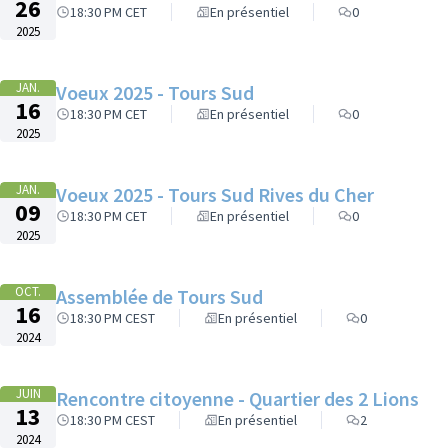
26
18:30 PM CET
En présentiel
0
2025
JAN.
Voeux 2025 - Tours Sud
16
18:30 PM CET
En présentiel
0
2025
JAN.
Voeux 2025 - Tours Sud Rives du Cher
09
18:30 PM CET
En présentiel
0
2025
OCT.
Assemblée de Tours Sud
16
18:30 PM CEST
En présentiel
0
2024
JUIN
Rencontre citoyenne - Quartier des 2 Lions
13
18:30 PM CEST
En présentiel
2
2024