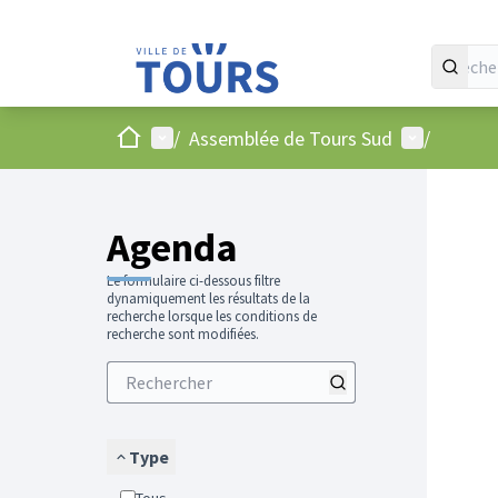
Accueil
Menu principal
Menu utilis
/
Assemblée de Tours Sud
/
Passer
L'élément
+
−
Agenda
Le formulaire ci-dessous filtre
dynamiquement les résultats de la
recherche lorsque les conditions de
recherche sont modifiées.
Type