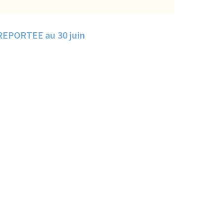
 chantier du Skate Park ANNULEE et REPORTEE au 30 juin