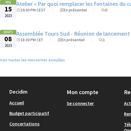
MAI
Atelier « Par quoi remplacer les fontaines du c
15
16:30 PM CEST
En présentiel
0
2023
MARS
Assemblée Tours Sud - Réunion de lancement
08
18:30 PM CET
En présentiel
1
2023
Voir toutes les rencontres annulées
Decidim
Mon compte
Re
Accueil
Se connecter
Act
Budget participatif
Re
Concertations
Tél
Op