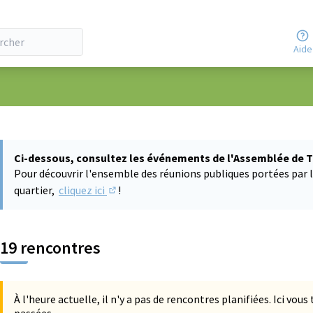
Aide
ateur
 la carte
 suivant est une carte qui présente les éléments de cette page comm
Ci-dessous, consultez les événements de l'Assemblée de T
Pour découvrir l'ensemble des réunions publiques portées par l
quartier,
cliquez ici
!
(S'ouvre dans un nouvel onglet)
19 rencontres
À l'heure actuelle, il n'y a pas de rencontres planifiées. Ici vou