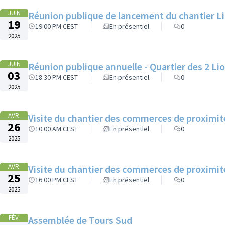
JUIN
Réunion publique de lancement du chantier L
19
19:00 PM CEST
En présentiel
0
2025
JUIN
Réunion publique annuelle - Quartier des 2 Li
03
18:30 PM CEST
En présentiel
0
2025
AVR.
Visite du chantier des commerces de proximi
26
10:00 AM CEST
En présentiel
0
2025
AVR.
Visite du chantier des commerces de proximi
25
16:00 PM CEST
En présentiel
0
2025
FÉV.
Assemblée de Tours Sud