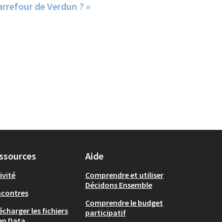
arrefour de Verdun ? »
ssources
Aide
ivité
Comprendre et utiliser
Décidons Ensemble
ncontres
Comprendre le budget
écharger les fichiers
participatif
en Data