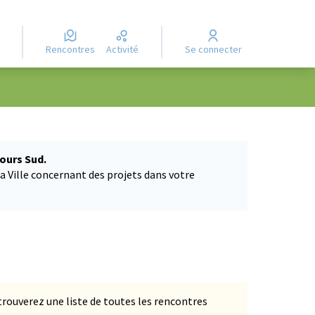
Rencontres
Activité
Se connecter
Leaflet
|
©
OpenStreetMap
contributors
e des points de carte. L'élément peut être utilisé avec un lecteur
ours Sud.
a Ville concernant des projets dans votre
s trouverez une liste de toutes les rencontres