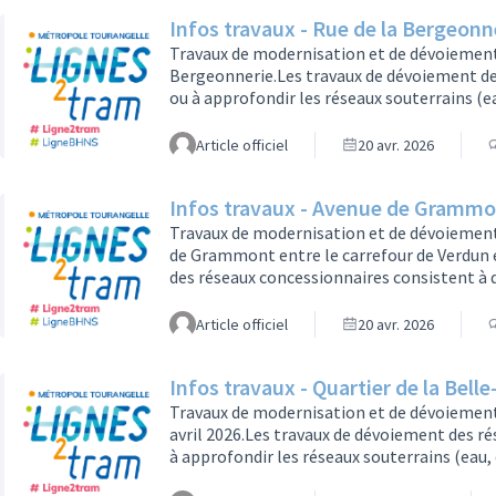
Infos travaux - Rue de la Bergeonn
Travaux de modernisation et de dévoiement d
Bergeonnerie.Les travaux de dévoiement de
ou à approfondir les réseaux souterrains (
libérer l’espace où sera installée la platef
seront modernisés à cette occasion.Du 27 av
Article officiel
20 avr. 2026
fermée entre le carrefour Alouette et l’a…
Infos travaux - Avenue de Gramm
Travaux de modernisation et de dévoiement 
de Grammont entre le carrefour de Verdun e
des réseaux concessionnaires consistent à 
(eau, électricité, gaz, télécommunications…
plateforme de la future ligne 2 de tramway
Article officiel
20 avr. 2026
occasion.Du 11 au 29 mai 2026 : Les contre
Infos travaux - Quartier de la Belle-
Travaux de modernisation et de dévoiement
avril 2026.Les travaux de dévoiement des r
à approfondir les réseaux souterrains (eau
libérer l’espace où sera installée la platef