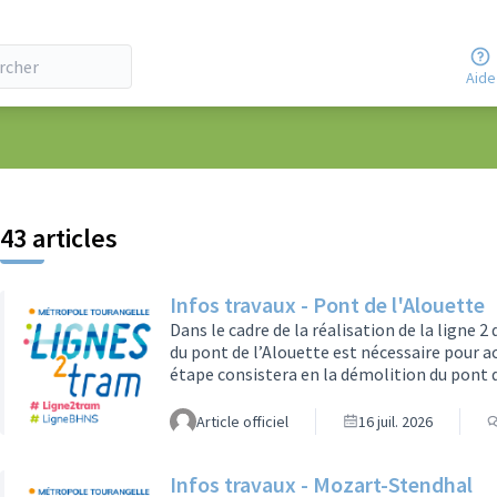
Aide
ateur
43 articles
Infos travaux - Pont de l'Alouette
Dans le cadre de la réalisation de la ligne 
du pont de l’Alouette est nécessaire pour a
étape consistera en la démolition du pont de
sa reconstruction lors d’une seconde étape,
future ligne 2 de tramway.Cette interventi
Article officiel
16 juil. 2026
complète du giratoire de l’Alouette, entra
Infos travaux - Mozart-Stendhal