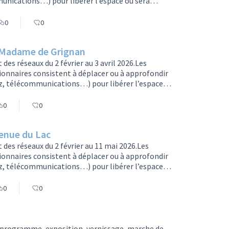
munications…) pour libérer l’espace où sera
2 de tramway. Les réseaux seront modernisés à
es travaux seront réalisés par secteur pour limiter
0
0
nement et…
é/Madame de Grignan
es réseaux du 2 février au 3 avril 2026.Les
onnaires consistent à déplacer ou à approfondir
gaz, télécommunications…) pour libérer l’espace
e ligne 2 de tramway. Les réseaux seront
enue de l’Alouette > La circulation dans l’Allée
0
0
ue.Entrée par l…
venue du Lac
des réseaux du 2 février au 11 mai 2026.Les
onnaires consistent à déplacer ou à approfondir
gaz, télécommunications…) pour libérer l’espace
e ligne 2 de tramway. Les réseaux seront
les conséquences sur vos déplacements ?Du 2
0
0
entre Verdun et l’ave…
u programme, exposition, vernissage, marche de