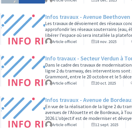
Article officiel
18 déc. 2025
cette occasion.Les travaux seront réalisés 
interdictions de stationnement et des mod
Infos travaux - Avenue Beethoven
Les travaux de dévoiement des réseaux conc
approfondir les réseaux souterrains (eau, 
libérer l’espace où sera installée la platef
seront modernisés à cette occasion.Les tra
Article officiel
18 nov. 2025
au 19 décembre 2025, avenue Beethoven à To
limiter les impacts. Des interdictions de
Info travaux - Secteur Verdun à Tou
Dans le cadre des travaux de modernisation
ligne 2 du tramway, des interventions sont
Grammont, entre le 20 octobre et le 5 déce
feront de nuit : Lundi 20 octobre : sondages
Article officiel
20 oct. 2025
Interventions les plus bruyantes en début e
une nuit de travaux – de minuit à 5h – pour
Infos travaux - Avenue de Bordeau
En vue de la réalisation de la ligne 2 du tr
avenues de l'Alouette et de Bordeaux, à Tou
2026.L'objectif est de moderniser et dévoye
l'arrivée du tramway.Les principaux impacts
Article officiel
12 sept. 2025
au 6 janvier 2026 (phase 1), sur l’avenue de