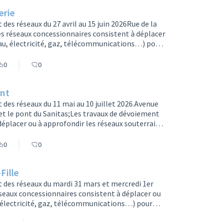
erie
es réseaux du 27 avril au 15 juin 2026Rue de la
s réseaux concessionnaires consistent à déplacer
eau, électricité, gaz, télécommunications…) pour
orme de la future ligne 2 de tramway. Les réseaux
ril au 15 juin 2026La rue de la Bergeonnerie sera
0
0
ont
des réseaux du 11 mai au 10 juillet 2026.Avenue
t le pont du Sanitas;Les travaux de dévoiement
déplacer ou à approfondir les réseaux souterrains
) pour libérer l’espace où sera installée la
. Les réseaux seront modernisés à cette
0
0
-allées Est et Ou…
Fille
 des réseaux du mardi 31 mars et mercredi 1er
éseaux concessionnaires consistent à déplacer ou
, électricité, gaz, télécommunications…) pour
orme de la future ligne 2 de tramway. Les réseaux