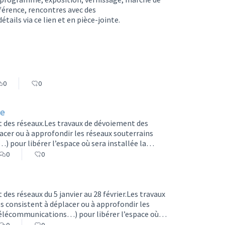
érence, rencontres avec des
ails via ce lien et en pièce-jointe.
0
0
te
 des réseaux.Les travaux de dévoiement des
acer ou à approfondir les réseaux souterrains
) pour libérer l’espace où sera installée la
. Les réseaux seront modernisés à cette occasion.
0
0
ies de Tours vers Chambray-lès-Tours resteront
bray-lès-Tours ve…
es réseaux du 5 janvier au 28 février.Les travaux
 consistent à déplacer ou à approfondir les
 télécommunications…) pour libérer l’espace où
igne 2 de tramway. Les réseaux seront modernisés à