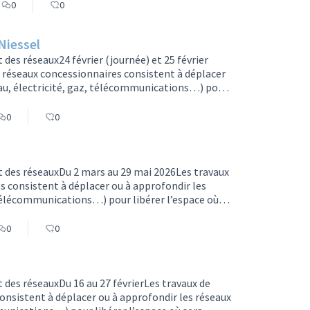
sur le réseau de chaleur urbainDans le cadre des
0
0
les à l…
Niessel
es réseaux24 février (journée) et 25 février
 réseaux concessionnaires consistent à déplacer
eau, électricité, gaz, télécommunications…) pour
orme de la future ligne 2 de tramway. Les réseaux
aux seront réalisés par secteur pour limiter les
0
0
ent et…
 des réseauxDu 2 mars au 29 mai 2026Les travaux
 consistent à déplacer ou à approfondir les
 télécommunications…) pour libérer l’espace où
igne 2 de tramway. Les réseaux seront modernisés à
par secteur pour limiter les impacts. Des
0
0
ifications de c…
des réseauxDu 16 au 27 févrierLes travaux de
nsistent à déplacer ou à approfondir les réseaux