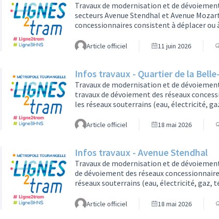
Travaux de modernisation et de dévoiement 
secteurs Avenue Stendhal et Avenue Mozart
concessionnaires consistent à déplacer ou à
électricité, gaz, télécommunications…) pour
plateforme de la future ligne 2 de tramway
Article officiel
11 juin 2026
occasion.> Du 15 juin à octobre 2026, Aven
Infos travaux - Quartier de la Belle-
Travaux de modernisation et de dévoiement
travaux de dévoiement des réseaux concessi
les réseaux souterrains (eau, électricité, 
où sera installée la plateforme de la futur
modernisés à cette occasion.Dans le cadre d
Article officiel
18 mai 2026
réseau de chaleur urbain (RCU) est nécessa
Infos travaux - Avenue Stendhal
Travaux de modernisation et de dévoiement d
de dévoiement des réseaux concessionnaires
réseaux souterrains (eau, électricité, gaz,
sera installée la plateforme de la future l
cette occasion.Phase 2 - Continuité des trav
Article officiel
18 mai 2026
2026 : fermeture complète de la circulatio