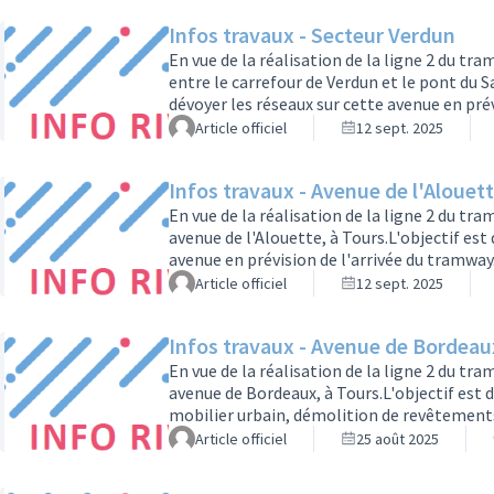
l’Alouette (Tours) vers l’avenue du Grand S
Infos travaux - Secteur Verdun
En vue de la réalisation de la ligne 2 du tr
entre le carrefour de Verdun et le pont du S
dévoyer les réseaux sur cette avenue en pré
impacts sur la circulation seront :·Du 15 s
Article officiel
12 sept. 2025
Grammont, côté Est, la contre-allée sera 
fermée à la circulation, selon l’avanceme
Infos travaux - Avenue de l'Alouet
En vue de la réalisation de la ligne 2 du tr
avenue de l'Alouette, à Tours.L'objectif est
avenue en prévision de l'arrivée du tramway.
Du 15 septembre au 19 décembre, sur l’avenue
Article officiel
12 sept. 2025
vers Chambray seront fermées et la circulat
trafic sera réduit à une seule voie par…
Infos travaux - Avenue de Bordeau
En vue de la réalisation de la ligne 2 du tr
avenue de Bordeaux, à Tours.L'objectif est 
mobilier urbain, démolition de revêtements
place d'une signalisation temporaire) pou
Article officiel
25 août 2025
souterrains.Les travaux se tiendront du 1e
d'informations dans le document joint.