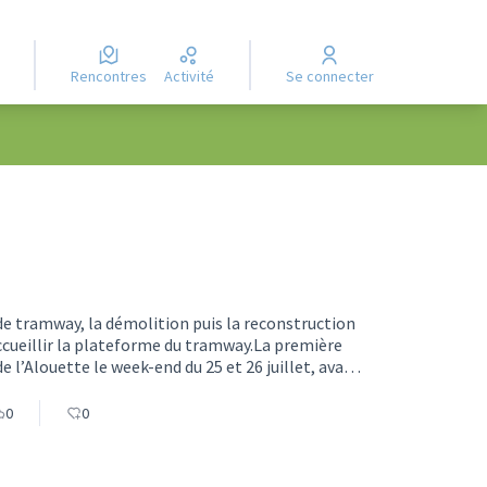
Rencontres
Activité
Se connecter
2 de tramway, la démolition puis la reconstruction
ccueillir la plateforme du tramway.La première
 l’Alouette le week-end du 25 et 26 juillet, avant
 pour supporter la charge de la plateforme de la
on exceptionnelle nécessitera la fermeture
0
0
î…