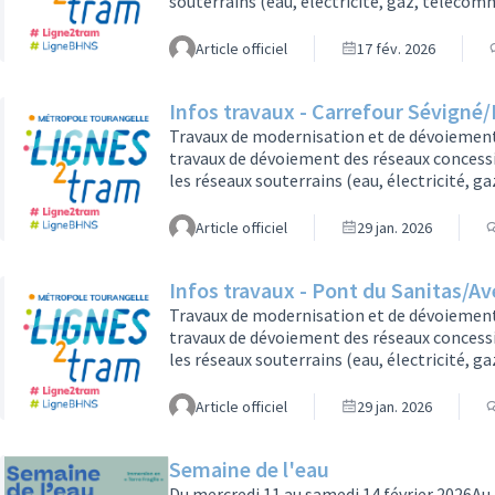
souterrains (eau, électricité, gaz, télécom
installée la plateforme de la future ligne 
cette occasion.Travaux sur le réseau d’eau.L
Article officiel
17 fév. 2026
les impacts. Des interdictions de station
Infos travaux - Carrefour Sévign
Travaux de modernisation et de dévoiement d
travaux de dévoiement des réseaux concessi
les réseaux souterrains (eau, électricité, 
où sera installée la plateforme de la futur
modernisés à cette occasion.Travaux sur l’av
Article officiel
29 jan. 2026
Madame de Grignan sera mise en sens uniq
Infos travaux - Pont du Sanitas/A
Travaux de modernisation et de dévoiement 
travaux de dévoiement des réseaux concessi
les réseaux souterrains (eau, électricité, 
où sera installée la plateforme de la futur
modernisés à cette occasion.Quelles sont 
Article officiel
29 jan. 2026
février au 23 février 2026Pont du Sanitas (
Semaine de l'eau
Du mercredi 11 au samedi 14 février 2026A