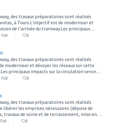
ud (C…
amway, des travaux préparatoires sont réalisés
anitas, à Tours.L'objectif est de moderniser et
vision de l'arrivée du tramway.Les principaux
eptembre au 24 octobre (Phase 1)Sur l’avenue de
0
0
interdite au stationnement et partiellement
nt du chan…
te
amway, des travaux préparatoires sont réalisés
 de moderniser et dévoyer les réseaux sur cette
Les principaux impacts sur la circulation seront :·
 de l’Alouette : les voies en direction de Tours
0
0
ion sera basculée sur les voies opposées. Le
x
amway, des travaux préparatoires sont réalisés
de libérer les emprises nécessaires (dépose de
, travaux de voirie et de terrassement, mise en
r permettre le dévoiement des réseaux
0
0
r au 12 septembre.Vous trouverez plus