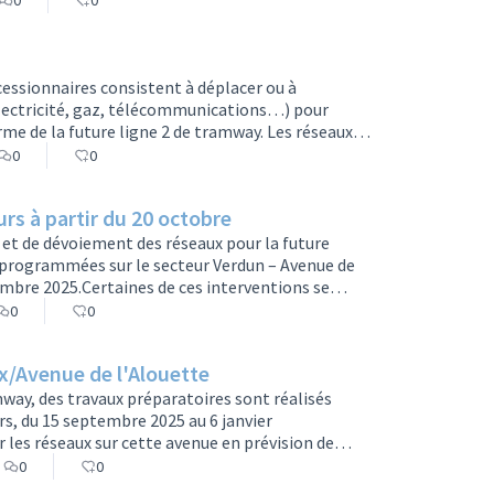
0
0
par secteur pour limiter les impacts. Des
ifications …
essionnaires consistent à déplacer ou à
électricité, gaz, télécommunications…) pour
orme de la future ligne 2 de tramway. Les réseaux
vaux devraient se dérouler du 20 novembre 2025
0
0
urs.Les travaux seront réalisés par secteur pour
 stationnement et…
rs à partir du 20 octobre
 et de dévoiement des réseaux pour la future
 programmées sur le secteur Verdun – Avenue de
mbre 2025.Certaines de ces interventions se
 pour le réseau d’eau potable – de 21h30 à 3h.
0
0
t fin de chantier. Semaine du 17 au 21 novembre :
 la traversée…
x/Avenue de l'Alouette
amway, des travaux préparatoires sont réalisés
rs, du 15 septembre 2025 au 6 janvier
r les réseaux sur cette avenue en prévision de
 sur la circulation seront :· Du 15 septembre 2025
0
0
 Bordeaux : les voies en provenance de l’avenue de