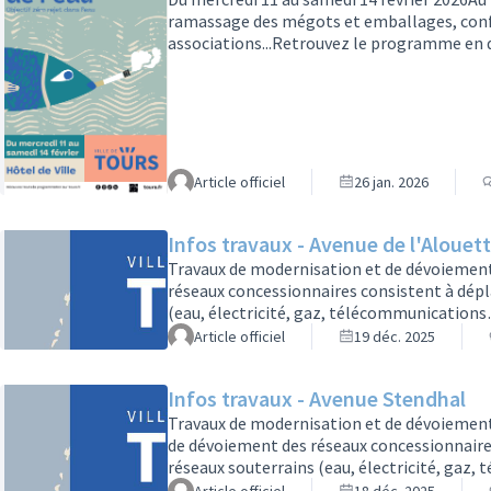
ramassage des mégots et emballages, conf
associations...Retrouvez le programme en dét
Article officiel
26 jan. 2026
Infos travaux - Avenue de l'Alouet
Travaux de modernisation et de dévoiement
réseaux concessionnaires consistent à dépl
(eau, électricité, gaz, télécommunications…
plateforme de la future ligne 2 de tramway
Article officiel
19 déc. 2025
Phase du 6 janvier au 31 mars 2026 :·Les vo
ouvertes.·Les voies en sens opposé (Cham
Infos travaux - Avenue Stendhal
Travaux de modernisation et de dévoiement d
de dévoiement des réseaux concessionnaires
réseaux souterrains (eau, électricité, gaz,
sera installée la plateforme de la future l