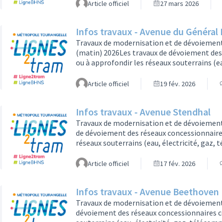
seront modernisés à cette occasion.Travaux 
Article officiel
27 mars 2026
travaux de dévoiement des réseaux préalab
Infos travaux - Avenue du Général 
Travaux de modernisation et de dévoiement d
(matin) 2026Les travaux de dévoiement des
ou à approfondir les réseaux souterrains (
libérer l’espace où sera installée la platef
seront modernisés à cette occasion.Les trav
Article officiel
19 fév. 2026
impacts. Des interdictions de stationnem
Infos travaux - Avenue Stendhal
Travaux de modernisation et de dévoiement
de dévoiement des réseaux concessionnaires
réseaux souterrains (eau, électricité, gaz,
sera installée la plateforme de la future l
cette occasion.Les travaux seront réalisés 
Article officiel
17 fév. 2026
interdictions de stationnement et des mod
Infos travaux - Avenue Beethoven
Travaux de modernisation et de dévoiement 
dévoiement des réseaux concessionnaires co