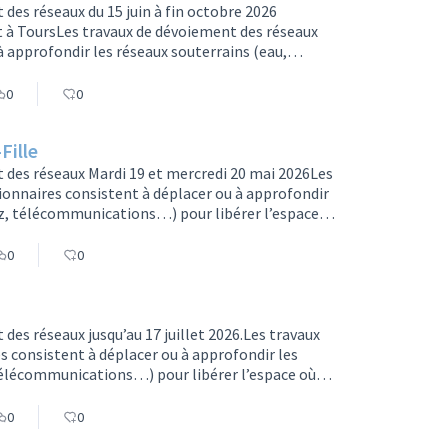
des réseaux du 15 juin à fin octobre 2026
 à ToursLes travaux de dévoiement des réseaux
 approfondir les réseaux souterrains (eau,
 libérer l’espace où sera installée la
. Les réseaux seront modernisés à cette
0
0
ue Mozart : Avenue Mozart, avec inter…
Fille
 des réseaux Mardi 19 et mercredi 20 mai 2026Les
onnaires consistent à déplacer ou à approfondir
gaz, télécommunications…) pour libérer l’espace
e ligne 2 de tramway. Les réseaux seront
e ces travaux, une nouvelle intervention sur le
0
0
ire. Cette o…
es réseaux jusqu’au 17 juillet 2026.Les travaux
 consistent à déplacer ou à approfondir les
 télécommunications…) pour libérer l’espace où
igne 2 de tramway. Les réseaux seront modernisés à
aux sur l’Avenue Stendhal > jusqu’au 17 juillet
0
0
n sur…