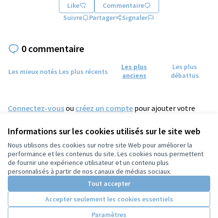
Like
Commentaire
Suivre
Partager
Signaler
0 commentaire
Les plus
Les plus
Les mieux notés
Les plus récents
anciens
débattus
Connectez-vous
ou
créez un compte
pour ajouter votre
commentaire.
Informations sur les cookies utilisés sur le site web
Nous utilisons des cookies sur notre site Web pour améliorer la
performance et les contenus du site. Les cookies nous permettent
de fournir une expérience utilisateur et un contenu plus
Conditions d'utilisation
personnalisés à partir de nos canaux de médias sociaux.
Paramètres des cookies
Tout accepter
Accepter seulement les cookies essentiels
Licence Cre
(Lien extern
Paramètres
(Lien externe)