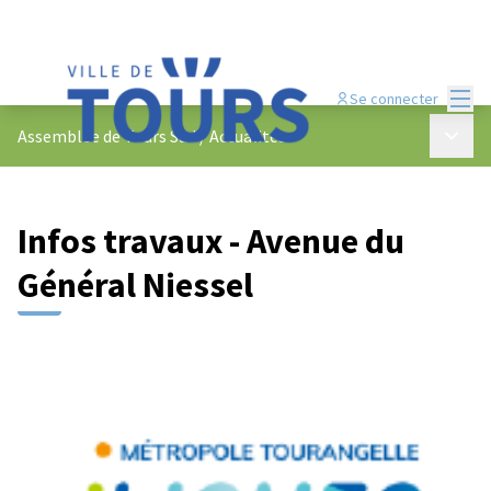
Menu
Se connecter
Menu p
Assemblée de Tours Sud
/
Actualités
Infos travaux - Avenue du
Général Niessel