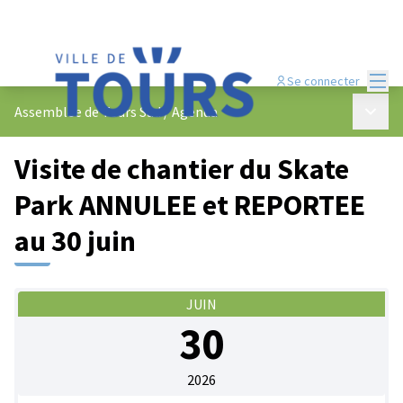
Menu
Se connecter
Menu p
Assemblée de Tours Sud
/
Agenda
Visite de chantier du Skate
Park ANNULEE et REPORTEE
au 30 juin
JUIN
30
2026