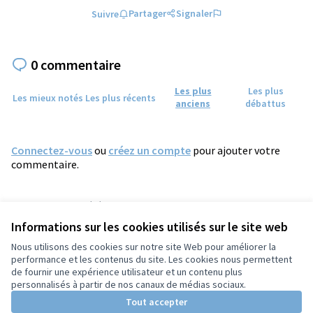
Partager
Signaler
Suivre
0 commentaire
Les plus
Les plus
Les mieux notés
Les plus récents
anciens
débattus
Connectez-vous
ou
créez un compte
pour ajouter votre
commentaire.
Référence : tours-MEET-2026-06-816
Numéro de version 4
(sur 4)
voir les autres versions
Informations sur les cookies utilisés sur le site web
Ajouter au calendrier
Nous utilisons des cookies sur notre site Web pour améliorer la
performance et les contenus du site. Les cookies nous permettent
de fournir une expérience utilisateur et un contenu plus
Conditions d'utilisation
personnalisés à partir de nos canaux de médias sociaux.
Paramètres des cookies
Tout accepter