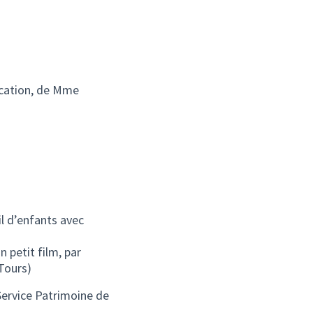
ucation, de Mme
l d’enfants avec
 petit film, par
 Tours)
 Service Patrimoine de