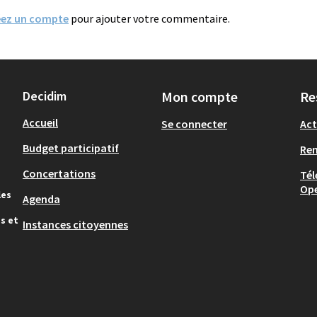
éez un compte
pour ajouter votre commentaire.
Decidim
Mon compte
Re
Accueil
Se connecter
Act
Budget participatif
Re
Concertations
Tél
Op
les
Agenda
s et
Instances citoyennes