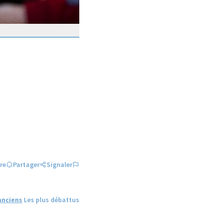
re
Partager
Signaler
anciens
Les plus débattus