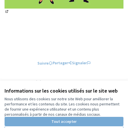
(Lien externe)
Partager
Signaler
Suivre
Référence : tours-PROP-2023-05-894
Numéro de version 4
(sur 4)
voir les autres versions
Informations sur les cookies utilisés sur le site web
Vérifiez l'empreinte numérique
Nous utilisons des cookies sur notre site Web pour améliorer la
performance et les contenus du site. Les cookies nous permettent
de fournir une expérience utilisateur et un contenu plus
Conditions d'utilisation
personnalisés à partir de nos canaux de médias sociaux.
Paramètres des cookies
Tout accepter