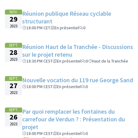
NOV.
Réunion publique Réseau cyclable
29
structurant
2023
18:00 PM CET
En présentiel
0
SEPT.
Réunion Haut de la Tranchée - Discussions
28
sur le projet retenu
2023
18:30 PM CEST
En présentiel
0
Haut de la Tranchée
SEPT.
Nouvelle vocation du 119 rue George Sand
27
18:00 PM CEST
En présentiel
0
2023
SEPT.
Par quoi remplacer les fontaines du
26
carrefour de Verdun ? : Présentation du
2023
projet
18:00 PM CEST
En présentiel
0