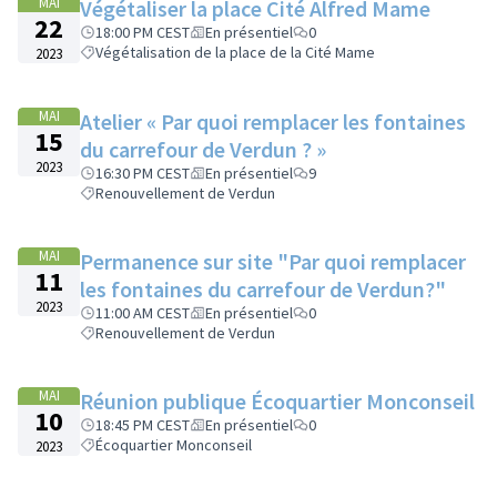
MAI
Végétaliser la place Cité Alfred Mame
22
18:00 PM CEST
En présentiel
0
Végétalisation de la place de la Cité Mame
2023
MAI
Atelier « Par quoi remplacer les fontaines
15
du carrefour de Verdun ? »
2023
16:30 PM CEST
En présentiel
9
Renouvellement de Verdun
MAI
Permanence sur site "Par quoi remplacer
11
les fontaines du carrefour de Verdun?"
2023
11:00 AM CEST
En présentiel
0
Renouvellement de Verdun
MAI
Réunion publique Écoquartier Monconseil
10
18:45 PM CEST
En présentiel
0
Écoquartier Monconseil
2023