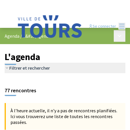
Menu
Se connecter
Menu p
Agenda
/
L&#39;agenda
L'agenda
Filtrer et rechercher
Passer la carte
Leaflet
|
©
OpenStreetMap
contributors
L'élément suivant est une carte qui présente les éléments de cet
+
77 rencontres
−
À l'heure actuelle, il n'y a pas de rencontres planifiées.
Ici vous trouverez une liste de toutes les rencontres
passées.