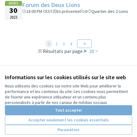
MARS
Forum des Deux Lions
30
18:00 PM CEST
En présentiel
0
Quartier des 2 Lions
2023
1
2
3
4
Résultats par page :
25
Informations sur les cookies utilisés sur le site web
Voir toutes les rencontres annulées
Nous utilisons des cookies sur notre site Web pour améliorer la
performance et les contenus du site. Les cookies nous permettent
de fournir une expérience utilisateur et un contenu plus
Conditions d'utilisation
personnalisés à partir de nos canaux de médias sociaux.
Paramètres des cookies
Tout accepter
Accepter seulement les cookies essentiels
Licence Cre
(Lien extern
Paramètres
(Lien externe)
Site réalisé grâce au
logiciel libre Decidim
.
(Lien externe)