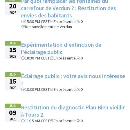
Par quoi remplacer les fontaines du
20
carrefour de Verdun ? : Restitution des
2023
envies des habitants
15:30 PM CEST
En présentiel
0
Renouvellement de Verdun
JUIN
Expérimentation d'extinction de
15
l'éclairage public
2023
18:30 PM CEST
En présentiel
0
JUIN
Éclairage public : votre avis nous intéresse
15
!
2023
18:30 PM CEST
En présentiel
0
JUIN
Restitution du diagnostic Plan Bien vieillir
09
à Tours 2
2023
11:15 AM CEST
En présentiel
0