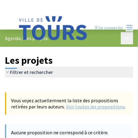
Menu
Se connecter
Menu p
Agenda
/
Les projets
Les projets
Filtrer et rechercher
Passer la carte
Leaflet
|
©
OpenStreetMap
contributors
L'élément suivant est une carte qui présente les éléments de cet
+
Vous voyez actuellemnent la liste des propositions
−
retirées par leurs auteurs.
Voir toutes les propositions
.
Aucune proposition ne correspond à ce critère.