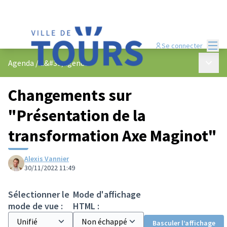
Menu
Se connecter
Menu p
Agenda
/
L&#39;agenda
Changements sur
"Présentation de la
transformation Axe Maginot"
Alexis Vannier
30/11/2022 11:49
Sélectionner le
Mode d'affichage
mode de vue :
HTML :
Basculer l’affichage