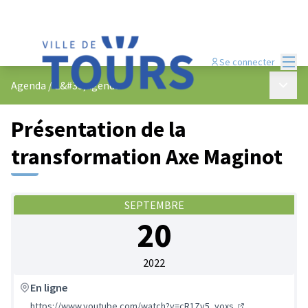
Menu
Se connecter
Menu p
Agenda
/
L&#39;agenda
Présentation de la
transformation Axe Maginot
SEPTEMBRE
20
2022
En ligne
https://www.youtube.com/watch?v=cR1Zv5_yoxs