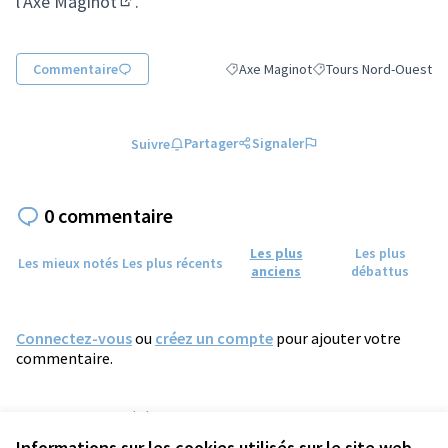
l'Axe Maginot
.
(S'ouvre dans un nouvel onglet)
Commentaire
Axe Maginot
Tours Nord-Ouest
Filtrer les résultats de la catégorie :
Filtrer les résultats p
Partager
Signaler
Suivre
0 commentaire
Les plus
Les plus
Les mieux notés
Les plus récents
anciens
débattus
Connectez-vous
ou
créez un compte
pour ajouter votre
commentaire.
Référence : tours-MEET-2022-11-26
Numéro de version 17
(sur 17)
voir les autres versions
Informations sur les cookies utilisés sur le site web