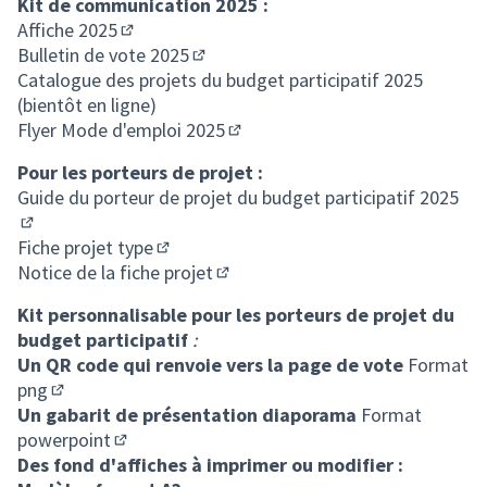
Kit de communication 2025 :
Affiche 2025
(S'ouvre dans un nouvel onglet)
Bulletin de vote 2025
(S'ouvre dans un nouvel onglet)
Catalogue des projets du budget participatif 2025
(bientôt en ligne)
Flyer Mode d'emploi 2025
(S'ouvre dans un nouvel onglet)
Pour les porteurs de projet :
Guide du porteur de projet du budget participatif 2025
(S'ouvre dans un nouvel onglet)
Fiche projet type
(S'ouvre dans un nouvel onglet)
Notice de la fiche projet
(S'ouvre dans un nouvel onglet)
Kit personnalisable pour les porteurs de projet du
budget participatif
:
Un QR code qui renvoie vers la page de vote
Format
png
(S'ouvre dans un nouvel onglet)
Un gabarit de présentation diaporama
Format
powerpoint
(S'ouvre dans un nouvel onglet)
Des fond d'affiches à imprimer ou modifier :