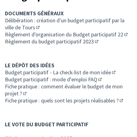
DOCUMENTS GÉNÉRAUX
Délibération : création d'un budget participatif par la
ville de Tours
(S'ouvre dans un nouvel onglet)
Règlement d'organisation du Budget participatif 22
(S'ou
Règlement du budget participatif 2023
(S'ouvre dans un n
LE DÉPÔT DES IDÉES
Budget participatif - La check-list de mon idée
(S'ouvre da
Budget participatif : mode d’emploi FAQ
(S'ouvre dans un 
Fiche pratique : comment évaluer le budget de mon
projet ?
(S'ouvre dans un nouvel onglet)
Fiche pratique : quels sont les projets réalisables ?
(S'ouvr
LE VOTE DU BUDGET PARTICIPATIF