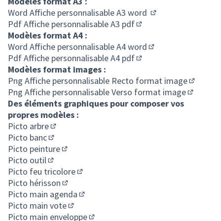
Modèles format A3 :
Word
Affiche personnalisable A3 word
(S'ouvre dans un no
Pdf
Affiche personnalisable A3 pdf
(S'ouvre dans un nouvel
Modèles format A4 :
Word
Affiche personnalisable A4 word
(S'ouvre dans un no
Pdf
Affiche personnalisable A4 pdf
(S'ouvre dans un nouvel
Modèles format images :
Png
Affiche personnalisable Recto format image
(S'ouvre
Png
Affiche personnalisable Verso format image
(S'ouvre 
Des éléments graphiques pour composer vos
propres modèles :
Picto arbre
(S'ouvre dans un nouvel onglet)
Picto banc
(S'ouvre dans un nouvel onglet)
Picto peinture
(S'ouvre dans un nouvel onglet)
Picto outil
(S'ouvre dans un nouvel onglet)
Picto feu tricolore
(S'ouvre dans un nouvel onglet)
Picto hérisson
(S'ouvre dans un nouvel onglet)
Picto main agenda
(S'ouvre dans un nouvel onglet)
Picto main vote
(S'ouvre dans un nouvel onglet)
Picto main enveloppe