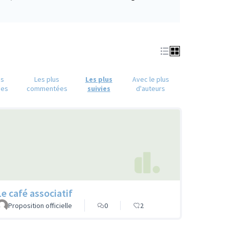
(S'ouvre dans un nouvel onglet)
us
Les plus
Les plus
Avec le plus
ues
commentées
suivies
d'auteurs
Le café associatif
Proposition officielle
0
2