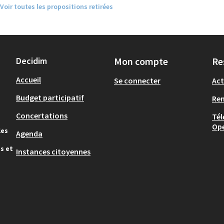
Voir toutes les propositions retirées
Decidim
Mon compte
Re
Accueil
Se connecter
Act
Budget participatif
Re
Concertations
Tél
Op
les
Agenda
s et
Instances citoyennes