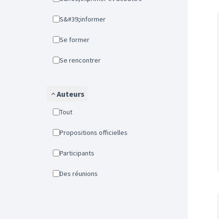
S&#39;informer
Se former
Se rencontrer
Auteurs
Tout
Propositions officielles
Participants
Des réunions