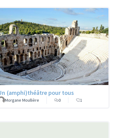
Un (amphi)théâtre pour tous
Morgane Moullière
0
1