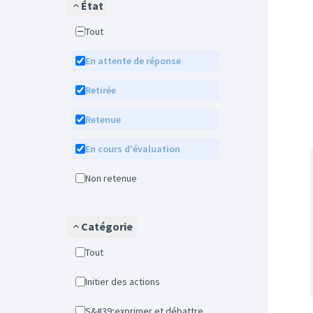
État
Tout
En attente de réponse
Retirée
Retenue
En cours d'évaluation
Non retenue
Catégorie
Tout
Initier des actions
S&#39;exprimer et débattre