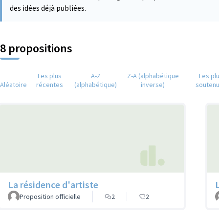
des idées déjà publiées.
8 propositions
Les plus
A-Z
Z-A (alphabétique
Les pl
Aléatoire
récentes
(alphabétique)
inverse)
souten
La résidence d'artiste
Proposition officielle
2
2