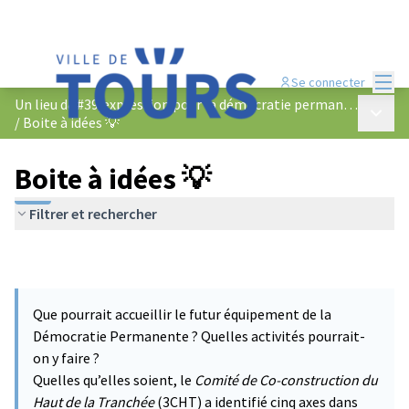
Menu
Se connecter
Un lieu d&#39;expression pour la démocratie permanente
Menu p
/
Boite à idées 💡
Boite à idées 💡
Filtrer et rechercher
Que pourrait accueillir le futur équipement de la
Démocratie Permanente ? Quelles activités pourrait-
on y faire ?
Quelles qu’elles soient, le
Comité de Co-construction du
Haut de la Tranchée
(3CHT) a identifié cinq axes dans