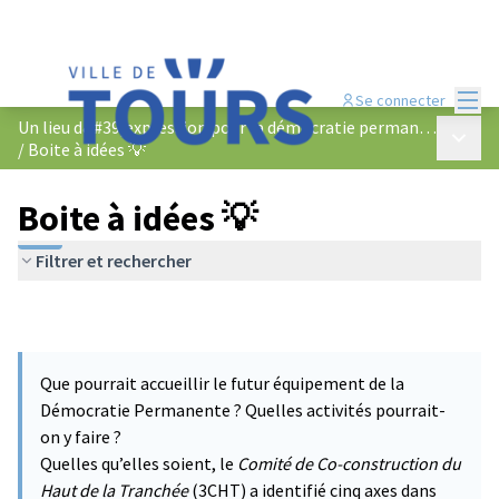
Menu
Se connecter
Un lieu d&#39;expression pour la démocratie permanente
Menu p
/
Boite à idées 💡
Boite à idées 💡
Filtrer et rechercher
Que pourrait accueillir le futur équipement de la
Démocratie Permanente ? Quelles activités pourrait-
on y faire ?
Quelles qu’elles soient, le
Comité de Co-construction du
Haut de la Tranchée
(3CHT) a identifié cinq axes dans