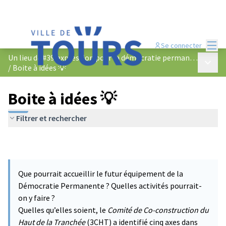
Menu
Se connecter
Un lieu d&#39;expression pour la démocratie permanente
Menu p
/
Boite à idées 💡
Boite à idées 💡
Filtrer et rechercher
Que pourrait accueillir le futur équipement de la
Démocratie Permanente ? Quelles activités pourrait-
on y faire ?
Quelles qu’elles soient, le
Comité de Co-construction du
Haut de la Tranchée
(3CHT) a identifié cinq axes dans