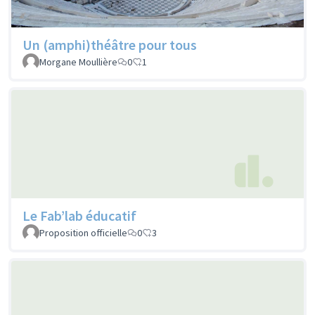
Un (amphi)théâtre pour tous
Morgane Moullière
0
1
Le Fab’lab éducatif
Proposition officielle
0
3