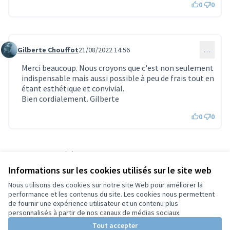
0
0
Gilberte Chouffot
21/08/2022 14:56
…
Commentaire 872
Merci beaucoup. Nous croyons que c'est non seulement
indispensable mais aussi possible à peu de frais tout en
étant esthétique et convivial.
Bien cordialement. Gilberte
0
0
Référence : tours-PROP-2022-02-102
Numéro de version 2
(sur 2)
voir les autres versions
Informations sur les cookies utilisés sur le site web
Vérifiez l'empreinte numérique
Nous utilisons des cookies sur notre site Web pour améliorer la
performance et les contenus du site. Les cookies nous permettent
de fournir une expérience utilisateur et un contenu plus
Conditions d'utilisation
personnalisés à partir de nos canaux de médias sociaux.
Paramètres des cookies
Tout accepter