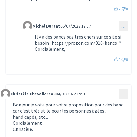
2
0
Michel Durant
06/07/2022 17:57
…
Commentaire 862 (réponse au commentaire 489)
Il y a des bancs pas très chers sur ce site si
besoin :
https://prozon.com/316-bancs
(Lien ext
Cordialement,
0
0
Christèle Chevallereau
04/08/2022 19:10
…
Commentaire 865
Bonjour je vote pour votre proposition pour des banc
car c'est très utile pour les personnes âgées ,
handicapés, etc...
Cordialement .
Christèle.