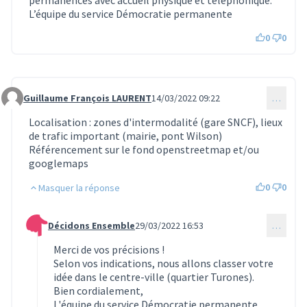
L’équipe du service Démocratie permanente
0
0
Guillaume François LAURENT
14/03/2022 09:22
…
Commentaire 330
Localisation : zones d'intermodalité (gare SNCF), lieux
de trafic important (mairie, pont Wilson)
Référencement sur le fond openstreetmap et/ou
googlemaps
0
0
Masquer la réponse
Décidons Ensemble
29/03/2022 16:53
…
Commentaire 491 (réponse au commentaire 330)
Merci de vos précisions !
Selon vos indications, nous allons classer votre
idée dans le centre-ville (quartier Turones).
Bien cordialement,
L'équipe du service Démocratie permanente