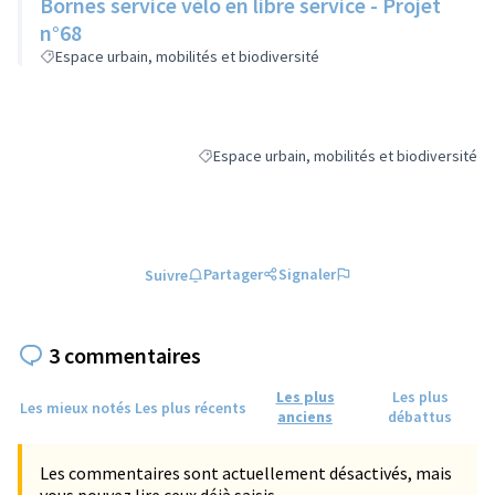
Bornes service vélo en libre service - Projet
n°68
Espace urbain, mobilités et biodiversité
Espace urbain, mobilités et biodiversité
Filtrer les résultats de la catégorie : Espace 
Partager
Signaler
Suivre
3 commentaires
Les plus
Les plus
Les mieux notés
Les plus récents
anciens
débattus
Les commentaires sont actuellement désactivés, mais
vous pouvez lire ceux déjà saisis.