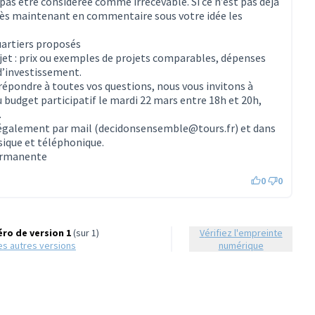
as être considérée comme irrecevable. Si ce n’est pas déjà
 dès maintenant en commentaire sous votre idée les
uartiers proposés
ojet : prix ou exemples de projets comparables, dépenses
d’investissement.
 répondre à toutes vos questions, nous vous invitons à
 budget participatif le mardi 22 mars entre 18h et 20h,
.
 également par mail (decidonsensemble@tours.fr) et dans
sique et téléphonique.
permanente
0
0
ro de version 1
(sur 1)
Vérifiez l'empreinte
 les autres versions
numérique